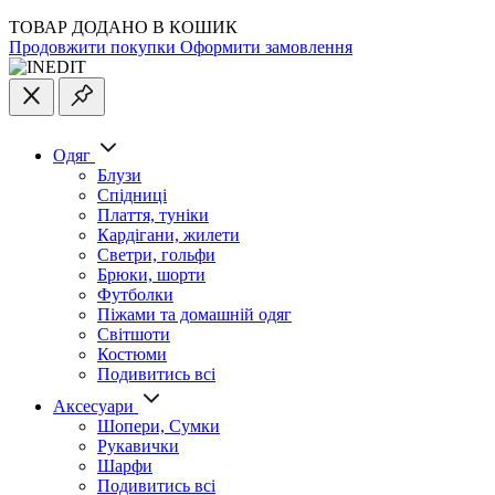
ТОВАР ДОДАНО В КОШИК
Продовжити покупки
Оформити замовлення
Одяг
Блузи
Спідниці
Плаття, туніки
Кардігани, жилети
Светри, гольфи
Брюки, шорти
Футболки
Піжами та домашній одяг
Світшоти
Костюми
Подивитись всі
Аксесуари
Шопери, Сумки
Рукавички
Шарфи
Подивитись всі