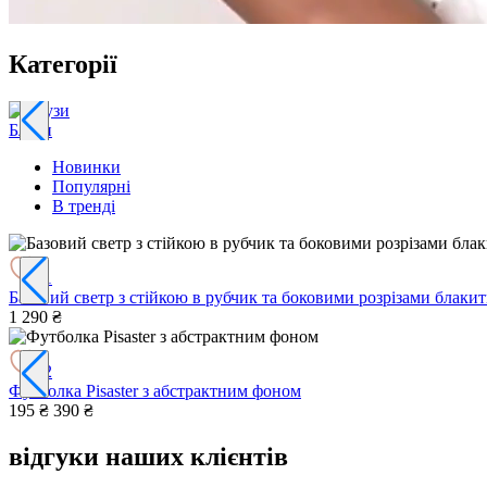
Категорії
Блузи
Новинки
Популярні
В тренді
1
Базовий светр з стійкою в рубчик та боковими розрізами блаки
1 290 ₴
2
Футболка Pisaster з абстрактним фоном
195 ₴
390 ₴
відгуки наших клієнтів