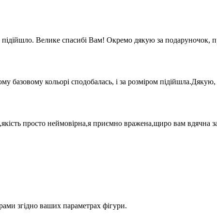
підійшло. Велике спасибі Вам! Окремо дякую за подаруночок, п
му базовому кольорі сподобалась, і за розміром підійшла.Дякую,
,якість просто неймовірна,я приємно вражена,щиро вам вдячна з
рами згідно вашиx параметраx фігури.