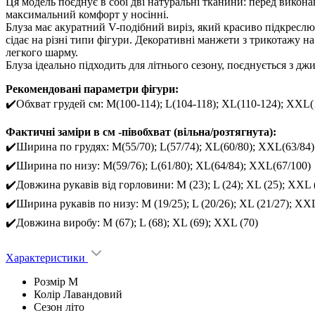
Ця модель поєднує в собі дві натуральні тканини: перед викона
максимальний комфорт у носінні.
Блуза має акуратний V-подібний виріз, який красиво підкреслю
сідає на різні типи фігури. Декоративні манжети з трикотажу 
легкого шарму.
Блуза ідеально підходить для літнього сезону, поєднується з д
Рекомендовані параметри фігури:
✔️Обхват грудей см: M(100-114); L(104-118); XL(110-124); XXL(
Фактичні заміри в см -півобхват (вільна/розтягнута):
✔️Ширина по грудях: M(55/70); L(57/74); XL(60/80); XXL(63/84)
✔️Ширина по низу: M(59/76); L(61/80); XL(64/84); XXL(67/100)
✔️Довжина рукавів від горловини: М (23); L (24); XL (25); ХXL 
✔️Ширина рукавів по низу: М (19/25); L (20/26); XL (21/27); ХXL
✔️Довжина виробу: М (67); L (68); XL (69); ХXL (70)
Характеристики
Розмір
M
Колір
Лавандовий
Сезон
літо