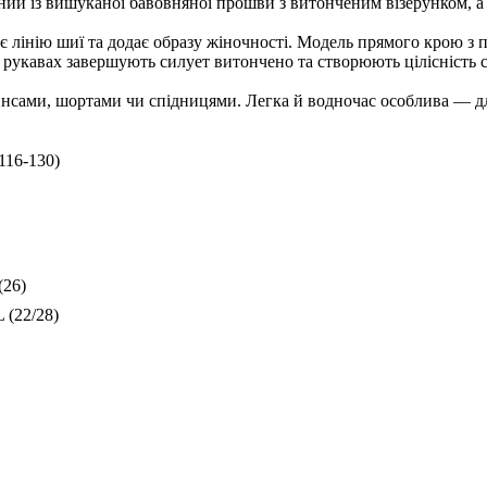
ний із вишуканої бавовняної прошви з витонченим візерунком, а 
є лінію шиї та додає образу жіночності. Модель прямого крою з 
на рукавах завершують силует витончено та створюють цілісність
жинсами, шортами чи спідницями. Легка й водночас особлива — для
116-130)
(26)
 (22/28)