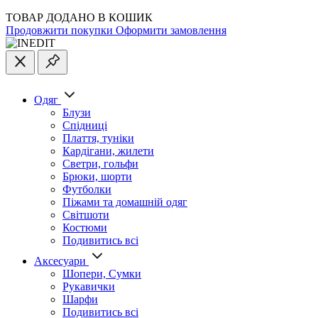
ТОВАР ДОДАНО В КОШИК
Продовжити покупки
Оформити замовлення
Одяг
Блузи
Спідниці
Плаття, туніки
Кардігани, жилети
Светри, гольфи
Брюки, шорти
Футболки
Піжами та домашній одяг
Світшоти
Костюми
Подивитись всі
Аксесуари
Шопери, Сумки
Рукавички
Шарфи
Подивитись всі