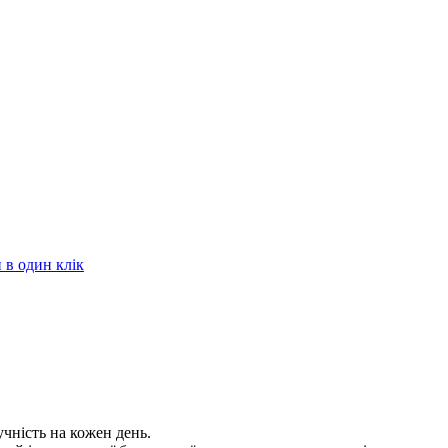
в один клік
учність на кожен день.