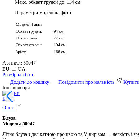
Макс. обхват грудей до:
114 см
Параметри моделі на фото:
Модель: Ганна
Обхват грудей:
94 см
Обхват талії:
77 см
Обхват стегон:
104 см
Зріст:
168 см
Артикул:
50047
EU
UA
Pозмірна сітка
Додати до кошику
Повідомити про наявність
Купити 
Інші кольори
Білий
Опис
Блуза
Модель: 50047
Літня блуза з делікатною прошвою та V-вирізом — легкість і зр