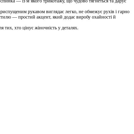
спинка — із м’якого трикотажу, що чудово тягнеться та дарує
приспущеним рукавом виглядає легко, не обмежує рухів і гарно
 стилю — простий акцент, який додає виробу охайності й
 тих, хто цінує жіночність у деталях.