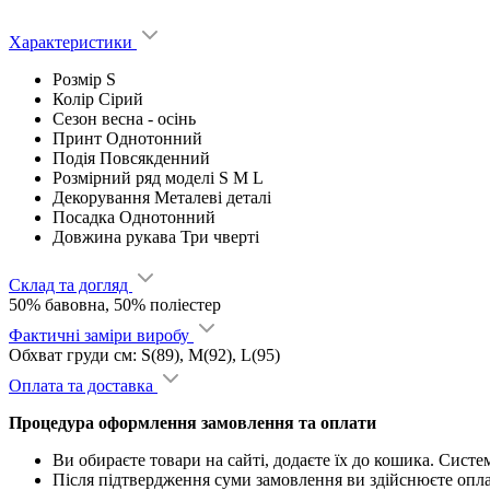
Характеристики
Розмір
S
Колір
Сірий
Сезон
весна - ocінь
Принт
Однотонний
Подія
Повсякденний
Розмірний ряд моделі
S M L
Декорування
Металеві деталі
Посадка
Однотонний
Довжина рукава
Три чверті
Склад та догляд
50% бавовна, 50% поліестер
Фактичні заміри виробу
Обхват груди см: S(89), M(92), L(95)
Оплата та доставка
Процедура оформлення замовлення та оплати
Ви обираєте товари на сайті, додаєте їх до кошика. Сист
Після підтвердження суми замовлення ви здійснюєте опл