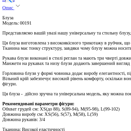
Опис
Блуза
Модель: 00191
Представляємо вашій увазі нашу універсальну та стильну блузу,
Ця блуза виготовлена з високоякісного трикотажу в рубчик, що
Тканина має тонку структуру, завдяки чому блузу можна носити 
Рукава блузи виконані в стилі реглан та мають три чверті довж
Манжети на рукавах та низу блузи додають завершений вигляд 
Горловина блузи у формі човника додає виробу елегантності, 
Вільний крій забезпечує високий рівень комфорту, оскільки вон
фігури.
Ця блуза - дійсно зручна та універсальна модель, яку можна поє
Рекомендовані параметри фігури:
Обхват грудей см: XS(до 88), S(89-94), M(95-98), L(99-102)
Довжина виробу см: XS(56), S(57), M(58), L(59)
Довжина рукавів: 3/4
Тканина: Високої еластичності