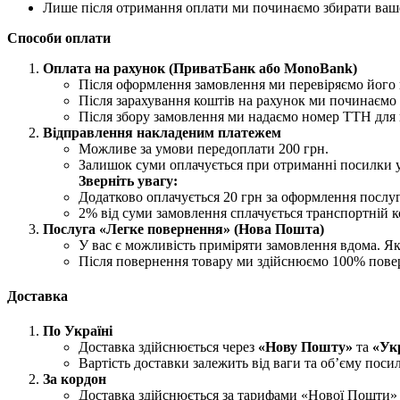
Лише після отримання оплати ми починаємо збирати ваш
Способи оплати
Оплата на рахунок (ПриватБанк або MonoBank)
Після оформлення замовлення ми перевіряємо його н
Після зарахування коштів на рахунок ми починаємо 
Після збору замовлення ми надаємо номер ТТН для 
Відправлення накладеним платежем
Можливе за умови передоплати 200 грн.
Залишок суми оплачується при отриманні посилки 
Зверніть увагу:
Додатково оплачується 20 грн за оформлення послу
2% від суми замовлення сплачується транспортній ко
Послуга «Легке повернення» (Нова Пошта)
У вас є можливість приміряти замовлення вдома. Як
Після повернення товару ми здійснюємо 100% пове
Доставка
По Україні
Доставка здійснюється через
«Нову Пошту»
та
«Ук
Вартість доставки залежить від ваги та об’єму поси
За кордон
Доставка здійснюється за тарифами «Нової Пошти» 