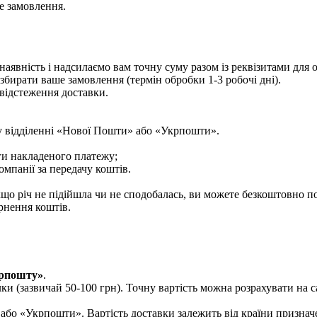
е замовлення.
аявність і надсилаємо вам точну суму разом із реквізитами для
збирати ваше замовлення (термін обробки 1-3 робочі дні).
відстеження доставки.
у відділенні «Нової Пошти» або «Укрпошти».
ги накладеного платежу;
мпанії за передачу коштів.
що річ не підійшла чи не сподобалась, ви можете безкоштовно п
рнення коштів.
рпошту»
.
лки (зазвичай 50-100 грн). Точну вартість можна розрахувати на 
або «Укрпошти». Вартість доставки залежить від країни признач