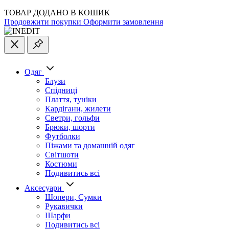
ТОВАР ДОДАНО В КОШИК
Продовжити покупки
Оформити замовлення
Одяг
Блузи
Спідниці
Плаття, туніки
Кардігани, жилети
Светри, гольфи
Брюки, шорти
Футболки
Піжами та домашній одяг
Світшоти
Костюми
Подивитись всі
Аксесуари
Шопери, Сумки
Рукавички
Шарфи
Подивитись всі