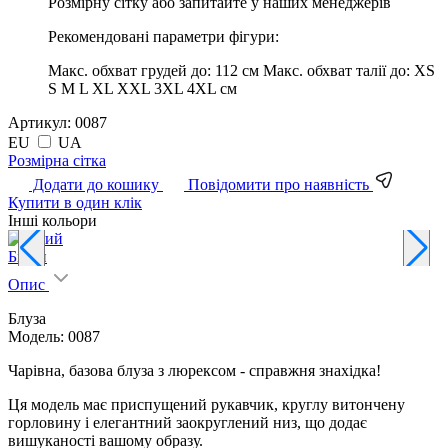
Розмірну сітку або запитайте у наших менеджерів
Рекомендовані параметри фігури:
Макс. обхват грудей до:
112 см
Макс. обхват талії до:
XS
S M L XL XXL 3XL 4XL см
Артикул:
0087
EU
UA
Pозмірна сітка
Додати до кошику
Повідомити про наявність
Купити в один клік
Інші кольори
Білий
Б
Опис
Блуза
Модель: 0087
Чарівна, базова блуза з люрексом - справжня знахідка!
Ця модель має приспущений рукавчик, круглу витончену
горловину і елегантний заокруглений низ, що додає
вишуканості вашому образу.