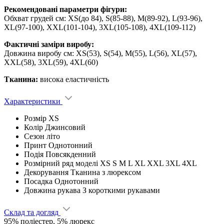
Рекомендовані параметри фігури:
Обхват грудей см: XS(до 84), S(85-88), M(89-92), L(93-96),
XL(97-100), XXL(101-104), 3XL(105-108), 4XL(109-112)
Фактичні заміри виробу:
Довжина виробу см: XS(53), S(54), M(55), L(56), XL(57),
XXL(58), 3XL(59), 4XL(60)
Тканина:
висока еластичність
Характеристики
Розмір
XS
Колір
Джинсовий
Сезон
літо
Принт
Однотонний
Подія
Повсякденний
Розмірний ряд моделі
XS S M L XL XXL 3XL 4XL
Декорування
Тканина з люрексом
Посадка
Однотонний
Довжина рукава
З короткими рукавами
Склад та догляд
95% поліестер, 5% люрекс