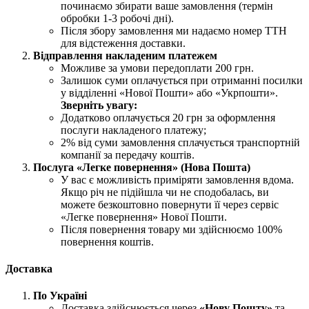
починаємо збирати ваше замовлення (термін
обробки 1-3 робочі дні).
Після збору замовлення ми надаємо номер ТТН
для відстеження доставки.
Відправлення накладеним платежем
Можливе за умови передоплати 200 грн.
Залишок суми оплачується при отриманні посилки
у відділенні «Нової Пошти» або «Укрпошти».
Зверніть увагу:
Додатково оплачується 20 грн за оформлення
послуги накладеного платежу;
2% від суми замовлення сплачується транспортній
компанії за передачу коштів.
Послуга «Легке повернення» (Нова Пошта)
У вас є можливість приміряти замовлення вдома.
Якщо річ не підійшла чи не сподобалась, ви
можете безкоштовно повернути її через сервіс
«Легке повернення» Нової Пошти.
Після повернення товару ми здійснюємо 100%
повернення коштів.
Доставка
По Україні
Доставка здійснюється через
«Нову Пошту»
та