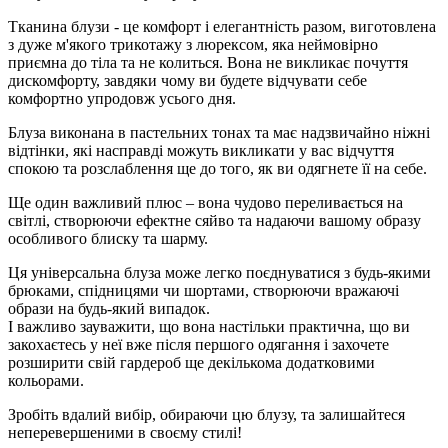
Тканина блузи - це комфорт і елегантність разом, виготовлена
з дуже м'якого трикотажу з люрексом, яка неймовірно
приємна до тіла та не колиться. Вона не викликає почуття
дискомфорту, завдяки чому ви будете відчувати себе
комфортно упродовж усього дня.
Блуза виконана в пастельних тонах та має надзвичайно ніжні
відтінки, які насправді можуть викликати у вас відчуття
спокою та розслаблення ще до того, як ви одягнете її на себе.
Ще один важливий плюс – вона чудово переливається на
світлі, створюючи ефектне сяйво та надаючи вашому образу
особливого блиску та шарму.
Ця універсальна блуза може легко поєднуватися з будь-якими
брюками, спідницями чи шортами, створюючи вражаючі
образи на будь-який випадок.
І важливо зауважити, що вона настільки практична, що ви
закохаєтесь у неї вже після першого одягання і захочете
розширити свій гардероб ще декількома додатковими
кольорами.
Зробіть вдалий вибір, обираючи цю блузу, та залишайтеся
неперевершеними в своєму стилі!