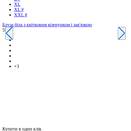
XL
Т
XL #
4
XXL #
Блуза біла з квітковим візерунком і зав'язкою
550 ₴
+3
Купити в один клік