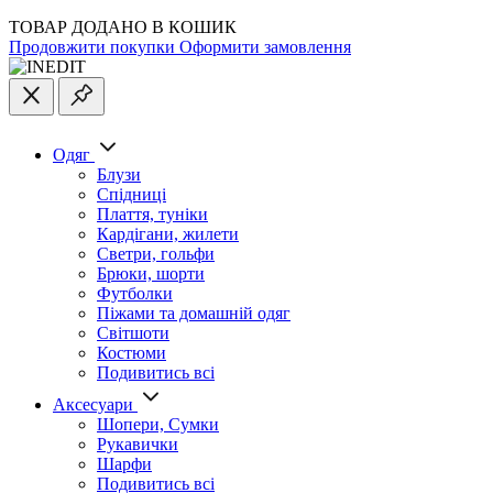
ТОВАР ДОДАНО В КОШИК
Продовжити покупки
Оформити замовлення
Одяг
Блузи
Спідниці
Плаття, туніки
Кардігани, жилети
Светри, гольфи
Брюки, шорти
Футболки
Піжами та домашній одяг
Світшоти
Костюми
Подивитись всі
Аксесуари
Шопери, Сумки
Рукавички
Шарфи
Подивитись всі