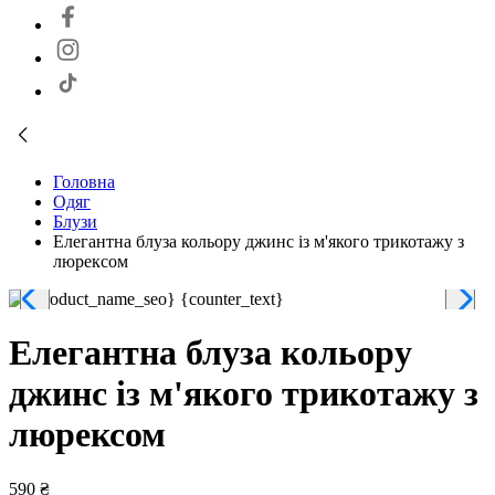
Головна
Одяг
Блузи
Елегантна блуза кольору джинс із м'якого трикотажу з
люрексом
Елегантна блуза кольору
джинс із м'якого трикотажу з
люрексом
590 ₴