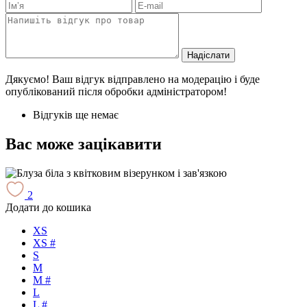
Надіслати
Дякуємо! Ваш відгук відправлено на модерацію і буде
опублікований після обробки адміністратором!
Відгуків ще немає
Вас може зацікавити
2
Додати до кошика
Д
XS
XS #
S
M
M #
L
L #