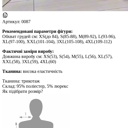
Артикул:
0087
Рекомендовані параметри фігури:
Обхват грудей см: XS(до 84), S(85-88), M(89-92), L(93-96),
XL(97-100), XXL(101-104), 3XL(105-108), 4XL(109-112)
Фактичні заміри виробу:
Довжина виробу см: XS(53), S(54), M(55), L(56), XL(57),
XXL(58), 3XL(59), 4XL(60)
Тканина:
висока еластичність
Тканина: трикотаж
Склад: 95% поліестер, 5% люрекс
Як підібрати розмір?