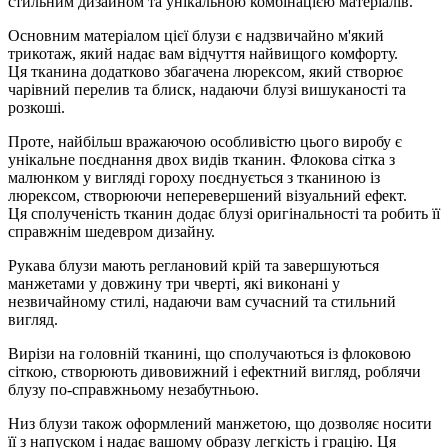
стильним дизайном та унікальною комбінацією матеріалів.
Основним матеріалом цієї блузи є надзвичайно м'який
трикотаж, який надає вам відчуття найвищого комфорту.
Ця тканина додатково збагачена люрексом, який створює
чарівний перелив та блиск, надаючи блузі вишуканості та
розкоші.
Проте, найбільш вражаючою особливістю цього виробу є
унікальне поєднання двох видів тканин. Флокова сітка з
малюнком у вигляді гороху поєднується з тканиною із
люрексом, створюючи неперевершений візуальний ефект.
Ця сполученість тканин додає блузі оригінальності та робить її
справжнім шедевром дизайну.
Рукава блузи мають реглановий крій та завершуються
манжетами у довжину три чверті, які виконані у
незвичайному стилі, надаючи вам сучасний та стильний
вигляд.
Вирізи на головній тканині, що сполучаються із флоковою
сіткою, створюють дивовижний і ефектний вигляд, роблячи
блузу по-справжньому незабутньою.
Низ блузи також оформлений манжетою, що дозволяє носити
її з напуском і надає вашому образу легкість і грацію. Ця