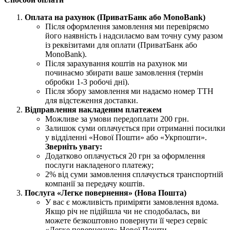
Оплата на рахунок (ПриватБанк або MonoBank)
Після оформлення замовлення ми перевіряємо
його наявність і надсилаємо вам точну суму разом
із реквізитами для оплати (ПриватБанк або
MonoBank).
Після зарахування коштів на рахунок ми
починаємо збирати ваше замовлення (термін
обробки 1-3 робочі дні).
Після збору замовлення ми надаємо номер ТТН
для відстеження доставки.
Відправлення накладеним платежем
Можливе за умови передоплати 200 грн.
Залишок суми оплачується при отриманні посилки
у відділенні «Нової Пошти» або «Укрпошти».
Зверніть увагу:
Додатково оплачується 20 грн за оформлення
послуги накладеного платежу;
2% від суми замовлення сплачується транспортній
компанії за передачу коштів.
Послуга «Легке повернення» (Нова Пошта)
У вас є можливість приміряти замовлення вдома.
Якщо річ не підійшла чи не сподобалась, ви
можете безкоштовно повернути її через сервіс
«Легке повернення» Нової Пошти.