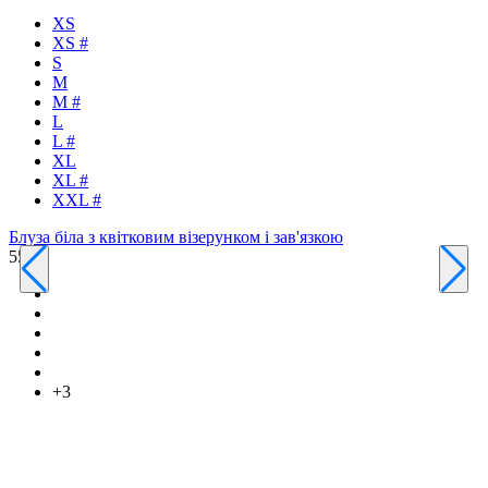
XS
XS #
S
M
M #
L
L #
XL
Т
XL #
4
XXL #
Блуза біла з квітковим візерунком і зав'язкою
550 ₴
+3