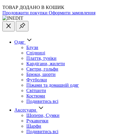
ТОВАР ДОДАНО В КОШИК
Продовжити покупки
Оформити замовлення
Одяг
Блузи
Спідниці
Плаття, туніки
Кардігани, жилети
Светри, гольфи
Брюки, шорти
Футболки
Піжами та домашній одяг
Світшоти
Костюми
Подивитись всі
Аксесуари
Шопери, Сумки
Рукавички
Шарфи
Подивитись всі