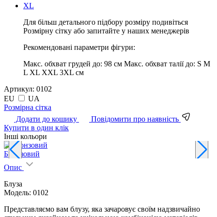
XL
Для більш детального підбору розміру подивіться
Розмірну сітку або запитайте у наших менеджерів
Рекомендовані параметри фігури:
Макс. обхват грудей до:
98 см
Макс. обхват талії до:
S M
L XL XXL 3XL см
Артикул:
0102
EU
UA
Pозмірна сітка
Додати до кошику
Повідомити про наявність
Купити в один клік
Інші кольори
Бронзовий
Б
Опис
Блуза
Модель: 0102
Представляємо вам блузу, яка зачаровує своїм надзвичайно