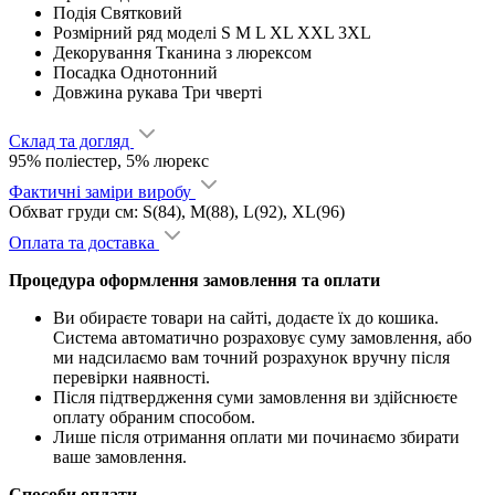
Подія
Святковий
Розмірний ряд моделі
S M L XL XXL 3XL
Декорування
Тканина з люрексом
Посадка
Однотонний
Довжина рукава
Три чверті
Склад та догляд
95% поліестер, 5% люрекс
Фактичні заміри виробу
Обхват груди см: S(84), M(88), L(92), XL(96)
Оплата та доставка
Процедура оформлення замовлення та оплати
Ви обираєте товари на сайті, додаєте їх до кошика.
Система автоматично розраховує суму замовлення, або
ми надсилаємо вам точний розрахунок вручну після
перевірки наявності.
Після підтвердження суми замовлення ви здійснюєте
оплату обраним способом.
Лише після отримання оплати ми починаємо збирати
ваше замовлення.
Способи оплати