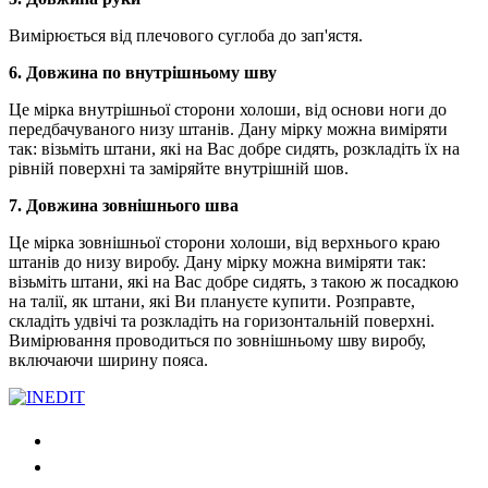
Вимірюється від плечового суглоба до зап'ястя.
6. Довжина по внутрішньому шву
Це мірка внутрішньої сторони холоши, від основи ноги до
передбачуваного низу штанів. Дану мірку можна виміряти
так: візьміть штани, які на Вас добре сидять, розкладіть їх на
рівній поверхні та заміряйте внутрішній шов.
7. Довжина зовнішнього шва
Це мірка зовнішньої сторони холоши, від верхнього краю
штанів до низу виробу. Дану мірку можна виміряти так:
візьміть штани, які на Вас добре сидять, з такою ж посадкою
на талії, як штани, які Ви плануєте купити. Розправте,
складіть удвічі та розкладіть на горизонтальній поверхні.
Вимірювання проводиться по зовнішньому шву виробу,
включаючи ширину пояса.