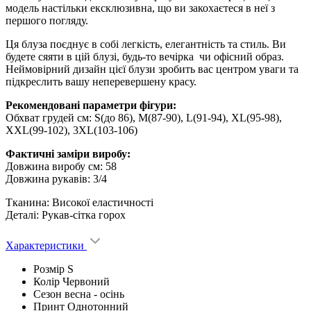
модель настільки ексклюзивна, що ви закохаєтеся в неї з
першого погляду.
Ця блуза поєднує в собі легкість, елегантність та стиль. Ви
будете сяяти в цій блузі, будь-то вечірка чи офісний образ.
Неймовірний дизайн цієї блузи зробить вас центром уваги та
підкреслить вашу неперевершену красу.
Рекомендовані параметри фігури:
Обхват грудей см: S(до 86), M(87-90), L(91-94), XL(95-98),
XXL(99-102), 3XL(103-106)
Фактичні заміри виробу:
Довжина виробу см: 58
Довжина рукавів: 3/4
Тканина: Високої еластичності
Деталі: Рукав-сітка горох
Характеристики
Розмір
S
Колір
Червоний
Сезон
весна - ocінь
Принт
Однотонний