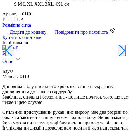
S M L XL XXL 3XL 4XL см
Артикул:
0110
EU
UA
Pозмірна сітка
Додати до кошику
Повідомити про наявність
Купити в один клік
Інші кольори
Білий
Опис
Блуза
Модель: 0110
Дивовижна блуза вільного крою, яка стане прекрасним
доповненням до вашого гардеробу!
Зваблива, стильна і бездоганна - це лише початок того, що вас
чекає з цією блузою.
Стильний приспущений рукав, низ виробу має два розрізи по
боках та зав'язується шнурочком з одного боку. Якщо бажаєте,
його можна витягнути, тоді блуза стане прямою та вільною.
Її унікальний дизайн дозволяє вам носити її як з напуском, так