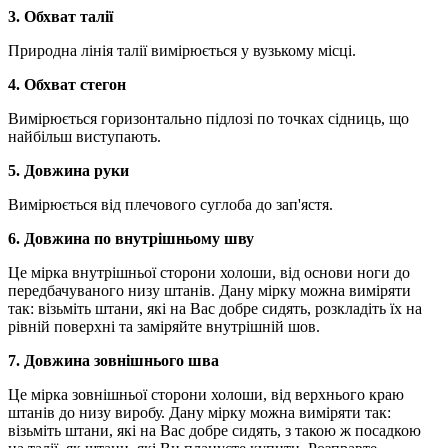
3. Обхват талії
Природна лінія талії вимірюється у вузькому місці.
4. Обхват стегон
Вимірюється горизонтально підлозі по точках сідниць, що
найбільш виступають.
5. Довжина руки
Вимірюється від плечового суглоба до зап'ястя.
6. Довжина по внутрішньому шву
Це мірка внутрішньої сторони холоши, від основи ноги до
передбачуваного низу штанів. Дану мірку можна виміряти
так: візьміть штани, які на Вас добре сидять, розкладіть їх на
рівній поверхні та заміряйте внутрішній шов.
7. Довжина зовнішнього шва
Це мірка зовнішньої сторони холоши, від верхнього краю
штанів до низу виробу. Дану мірку можна виміряти так:
візьміть штани, які на Вас добре сидять, з такою ж посадкою