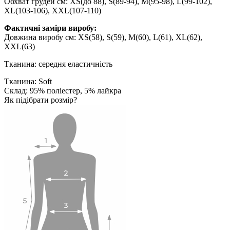
Обхват грудей см: XS(до 88), S(89-94), M(95-98), L(99-102),
XL(103-106), XXL(107-110)
Фактичні заміри виробу:
Довжина виробу см: XS(58), S(59), M(60), L(61), XL(62),
XXL(63)
Тканина: середня еластичність
Тканина: Soft
Склад: 95% поліестер, 5% лайкра
Як підібрати розмір?