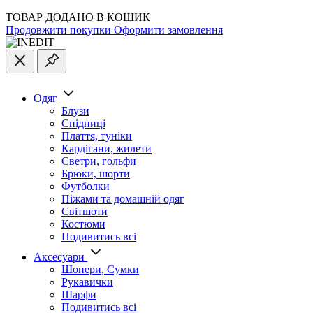
ТОВАР ДОДАНО В КОШИК
Продовжити покупки
Оформити замовлення
Одяг
Блузи
Спідниці
Плаття, туніки
Кардігани, жилети
Светри, гольфи
Брюки, шорти
Футболки
Піжами та домашній одяг
Світшоти
Костюми
Подивитись всі
Аксесуари
Шопери, Сумки
Рукавички
Шарфи
Подивитись всі