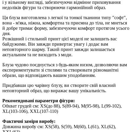
і у вільному вигляді, забезпечуючи відмінне приховування
недоліків фігури та створюючи гармонійний образ.
Ця блуза виготовлена з легкої та тонкої тканини типу "софт",
вона - м'яка, ніжна, комфортна та приємна до тіла, не мнеться
й добре тримає форму, забезпечуючи комфорт протягом усього
дня.
Розкішний і стильний принт цієї моделі не залишить вас
байдужими. Він завжди привертає увагу і додає вам
неповторного шарму. Такий принт завжди залишається
актуальним та не виходить з моди.
Блуза чудово поєднується з будь-яким низом, дозволяючи вам
експериментувати зі стилями та створювати різноманітні
образи, що відповідають вашим уподобанням.
Придбавши цю чарівну блузу, ви створите свій власний
неповторний образ, що виражає вашу унікальність.
Рекомендовані параметри фігури:
Обхват грудей см: XS(до 88), S(89-94), M(95-98), L(99-102),
XL(103-106), XXL(107-110)
Фактичні заміри виробу:
Довжина виробу см: XS(58), S(59), M(60), L(61), XL(62),
XXL(63)