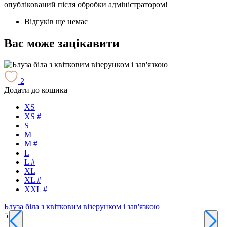
опублікований після обробки адміністратором!
Відгуків ще немає
Вас може зацікавити
2
Додати до кошика
Д
XS
XS #
S
M
M #
L
L #
XL
Т
XL #
4
XXL #
Блуза біла з квітковим візерунком і зав'язкою
550 ₴