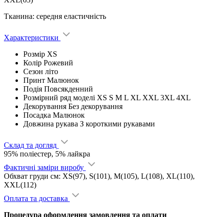
Тканина: середня еластичність
Характеристики
Розмір
XS
Колір
Рожевий
Сезон
літо
Принт
Малюнок
Подія
Повсякденний
Розмірний ряд моделі
XS S M L XL XXL 3XL 4XL
Декорування
Без декорування
Посадка
Малюнок
Довжина рукава
З короткими рукавами
Склад та догляд
95% поліестер, 5% лайкра
Фактичні заміри виробу
Обхват груди см: XS(97), S(101), M(105), L(108), XL(110),
XXL(112)
Оплата та доставка
Процедура оформлення замовлення та оплати