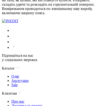
на талії, як штани, які Ви плануєте купити. Розправте,
складіть удвічі та розкладіть на горизонтальній поверхні.
Вимірювання проводиться по зовнішньому шву виробу,
включаючи ширину пояса.
Підпишіться на нас
у соціальних мережах
Каталог
Одяг
Аксесуари
Sale
Клієнтам
Про нас
Доставка та оплата