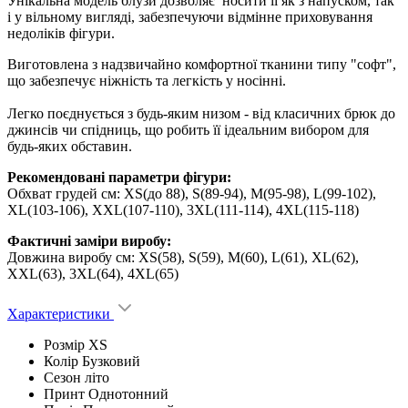
Унікальна модель блузи дозволяє носити її як з напуском, так
і у вільному вигляді, забезпечуючи відмінне приховування
недоліків фігури.
Виготовлена з надзвичайно комфортної тканини типу "софт",
що забезпечує ніжність та легкість у носінні.
Легко поєднується з будь-яким низом - від класичних брюк до
джинсів чи спідниць, що робить її ідеальним вибором для
будь-яких обставин.
Рекомендовані параметри фігури:
Обхват грудей см: XS(до 88), S(89-94), M(95-98), L(99-102),
XL(103-106), XXL(107-110), 3XL(111-114), 4XL(115-118)
Фактичні заміри виробу:
Довжина виробу см: XS(58), S(59), M(60), L(61), XL(62),
XXL(63), 3XL(64), 4XL(65)
Характеристики
Розмір
XS
Колір
Бузковий
Сезон
літо
Принт
Однотонний