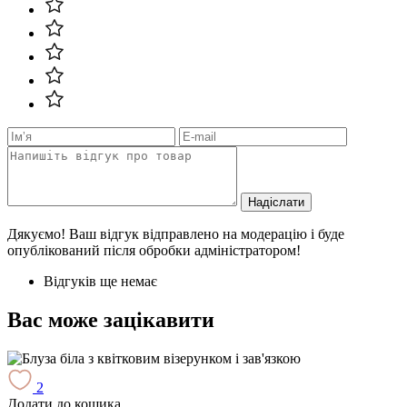
Надіслати
Дякуємо! Ваш відгук відправлено на модерацію і буде
опублікований після обробки адміністратором!
Відгуків ще немає
Вас може зацікавити
2
Додати до кошика
Д