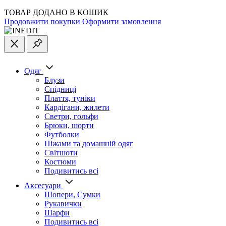
ТОВАР ДОДАНО В КОШИК
Продовжити покупки
Оформити замовлення
Одяг
Блузи
Спідниці
Плаття, туніки
Кардігани, жилети
Светри, гольфи
Брюки, шорти
Футболки
Піжами та домашній одяг
Світшоти
Костюми
Подивитись всі
Аксесуари
Шопери, Сумки
Рукавички
Шарфи
Подивитись всі