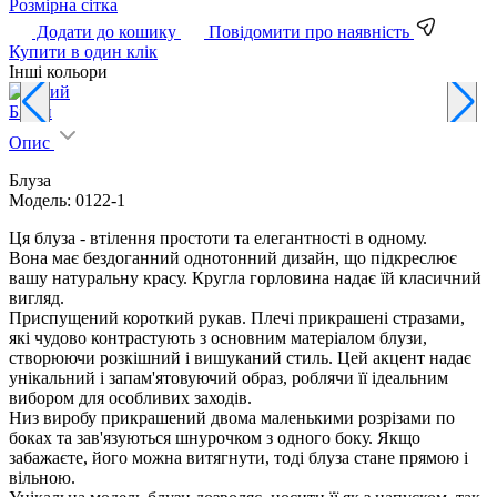
Pозмірна сітка
Додати до кошику
Повідомити про наявність
Купити в один клік
Інші кольори
Білий
Б
Опис
Блуза
Модель: 0122-1
Ця блуза - втілення простоти та елегантності в одному.
Вона має бездоганний однотонний дизайн, що підкреслює
вашу натуральну красу. Кругла горловина надає їй класичний
вигляд.
Приспущений короткий рукав. Плечі прикрашені стразами,
які чудово контрастують з основним матеріалом блузи,
створюючи розкішний і вишуканий стиль. Цей акцент надає
унікальний і запам'ятовуючий образ, роблячи її ідеальним
вибором для особливих заходів.
Низ виробу прикрашений двома маленькими розрізами по
боках та зав'язуються шнурочком з одного боку. Якщо
забажаєте, його можна витягнути, тоді блуза стане прямою і
вільною.