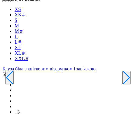
XS
XS #
S
M
M #
L
L #
XL
Т
XL #
4
XXL #
Блуза біла з квітковим візерунком і зав'язкою
550 ₴
+3