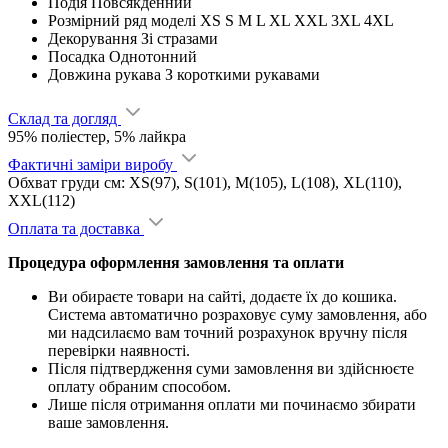
Подія
Повсякденний
Розмірний ряд моделі
XS S M L XL XXL 3XL 4XL
Декорування
Зі стразами
Посадка
Однотонний
Довжина рукава
З короткими рукавами
Склад та догляд
95% поліестер, 5% лайкра
Фактичні заміри виробу
Обхват груди см: XS(97), S(101), M(105), L(108), XL(110),
XXL(112)
Оплата та доставка
Процедура оформлення замовлення та оплати
Ви обираєте товари на сайті, додаєте їх до кошика.
Система автоматично розраховує суму замовлення, або
ми надсилаємо вам точний розрахунок вручну після
перевірки наявності.
Після підтвердження суми замовлення ви здійснюєте
оплату обраним способом.
Лише після отримання оплати ми починаємо збирати
ваше замовлення.