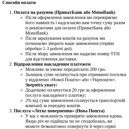
Способи оплати
Оплата на рахунок (ПриватБанк або MonoBank)
Після оформлення замовлення ми перевіряємо
його наявність і надсилаємо вам точну суму разом
із реквізитами для оплати (ПриватБанк або
MonoBank).
Після зарахування коштів на рахунок ми
починаємо збирати ваше замовлення (термін
обробки 1-3 робочі дні).
Після збору замовлення ми надаємо номер ТТН
для відстеження доставки.
Відправлення накладеним платежем
Можливе за умови передоплати 200 грн.
Залишок суми оплачується при отриманні посилки
у відділенні «Нової Пошти» або «Укрпошти».
Зверніть увагу:
Додатково оплачується 20 грн за оформлення
послуги накладеного платежу;
2% від суми замовлення сплачується транспортній
компанії за передачу коштів.
Послуга «Легке повернення» (Нова Пошта)
У вас є можливість приміряти замовлення вдома.
Якщо річ не підійшла чи не сподобалась, ви
можете безкоштовно повернути її через сервіс