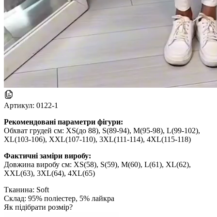
Артикул:
0122-1
Рекомендовані параметри фігури:
Обхват грудей см: XS(до 88), S(89-94), M(95-98), L(99-102),
XL(103-106), XXL(107-110), 3XL(111-114), 4XL(115-118)
Фактичні заміри виробу:
Довжина виробу см: XS(58), S(59), M(60), L(61), XL(62),
XXL(63), 3XL(64), 4XL(65)
Тканина: Soft
Склад: 95% поліестер, 5% лайкра
Як підібрати розмір?