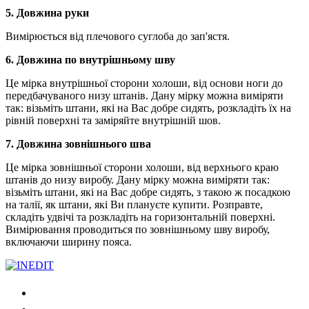
5. Довжина руки
Вимірюється від плечового суглоба до зап'ястя.
6. Довжина по внутрішньому шву
Це мірка внутрішньої сторони холоши, від основи ноги до
передбачуваного низу штанів. Дану мірку можна виміряти
так: візьміть штани, які на Вас добре сидять, розкладіть їх на
рівній поверхні та заміряйте внутрішній шов.
7. Довжина зовнішнього шва
Це мірка зовнішньої сторони холоши, від верхнього краю
штанів до низу виробу. Дану мірку можна виміряти так:
візьміть штани, які на Вас добре сидять, з такою ж посадкою
на талії, як штани, які Ви плануєте купити. Розправте,
складіть удвічі та розкладіть на горизонтальній поверхні.
Вимірювання проводиться по зовнішньому шву виробу,
включаючи ширину пояса.