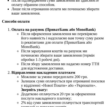
Після підтвердження суми замовлення ви здійснюєте
оплату обраним способом.
Лише після отримання оплати ми починаємо збирати
ваше замовлення.
Способи оплати
Оплата на рахунок (ПриватБанк або MonoBank)
Після оформлення замовлення ми перевіряємо
його наявність і надсилаємо вам точну суму разом
із реквізитами для оплати (ПриватБанк або
MonoBank).
Після зарахування коштів на рахунок ми
починаємо збирати ваше замовлення (термін
обробки 1-3 робочі дні).
Після збору замовлення ми надаємо номер ТТН
для відстеження доставки.
Відправлення накладеним платежем
Можливе за умови передоплати 200 грн.
Залишок суми оплачується при отриманні посилки
у відділенні «Нової Пошти» або «Укрпошти».
Зверніть увагу:
Додатково оплачується 20 грн за оформлення
послуги накладеного платежу;
2% від суми замовлення сплачується транспортній
компанії за передачу коштів.