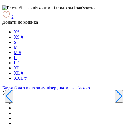
2
Додати до кошика
Д
XS
XS #
S
M
M #
L
L #
XL
Т
XL #
4
XXL #
Блуза біла з квітковим візерунком і зав'язкою
550 ₴