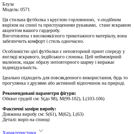
Блуза
Модель: 0571
Ця стильна футболка з круглою горловиною, v-подібним
вирізом на спині та приспущеними рукавами, стане яскравим
акцентом вашого гардеробу.
Виготовлена з високоякісного трикотажного матеріалу, вона
забезпечить комфорт і стиль одночасно.
Особливістю цієї футболки є неповторний принт спереду у
вигляді яскравого, індійського слоника. Цей неймовірний
малюнок, надає образу неповторного шарму і виражає
індивідуальність.
Ідеально підходить для повсякденного використання, будь то
прогулянка з друзями або активний відпочинок на природі.
Рекомендовані параметри фігури:
Обхват грудей см: S(до 98), M(99-102), L(103-106)
Фактичні заміри виробу:
Довжина виробу см: S(61), M(62), L(63)
Деталі: виріз на спинці
Характеристики