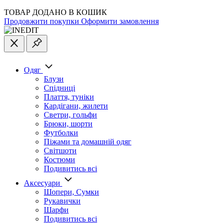
ТОВАР ДОДАНО В КОШИК
Продовжити покупки
Оформити замовлення
Одяг
Блузи
Спідниці
Плаття, туніки
Кардігани, жилети
Светри, гольфи
Брюки, шорти
Футболки
Піжами та домашній одяг
Світшоти
Костюми
Подивитись всі
Аксесуари
Шопери, Сумки
Рукавички
Шарфи
Подивитись всі