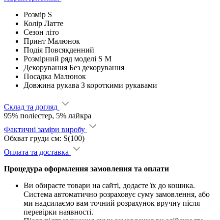
Розмір
S
Колір
Латте
Сезон
літо
Принт
Малюнок
Подія
Повсякденний
Розмірний ряд моделі
S M
Декорування
Без декорування
Посадка
Малюнок
Довжина рукава
З короткими рукавами
Склад та догляд
95% поліестер, 5% лайкра
Фактичні заміри виробу
Обхват груди см: S(100)
Оплата та доставка
Процедура оформлення замовлення та оплати
Ви обираєте товари на сайті, додаєте їх до кошика.
Система автоматично розраховує суму замовлення, або
ми надсилаємо вам точний розрахунок вручну після
перевірки наявності.