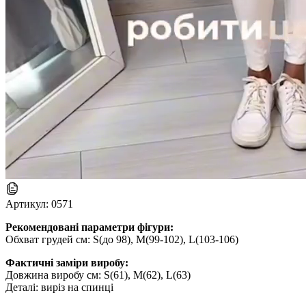
Артикул:
0571
Рекомендовані параметри фігури:
Обхват грудей см: S(до 98), M(99-102), L(103-106)
Фактичні заміри виробу:
Довжина виробу см: S(61), M(62), L(63)
Деталі: виріз на спинці