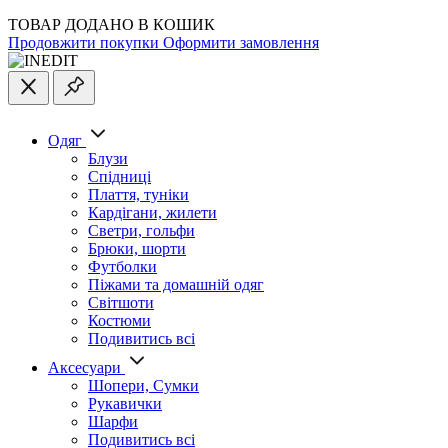
ТОВАР ДОДАНО В КОШИК
Продовжити покупки
Оформити замовлення
Одяг
Блузи
Спідниці
Плаття, туніки
Кардігани, жилети
Светри, гольфи
Брюки, шорти
Футболки
Піжами та домашній одяг
Світшоти
Костюми
Подивитись всі
Аксесуари
Шопери, Сумки
Рукавички
Шарфи
Подивитись всі