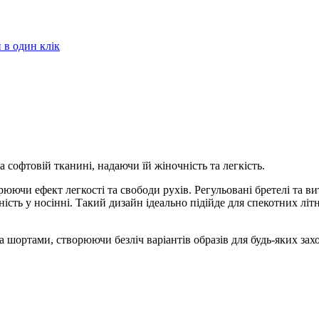
в один клік
 софтовій тканині, надаючи їй жіночність та легкість.
рюючи ефект легкості та свободи рухів. Регульовані бретелі та в
ість у носінні. Такий дизайн ідеально підійде для спекотних літн
шортами, створюючи безліч варіантів образів для будь-яких захо