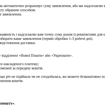
ема автоматично розраховує суму замовлення, або ми надсилаємо 
ату обраним способом.
е замовлення.
аявність і надсилаємо вам точну суму разом із реквізитами для
збирати ваше замовлення (термін обробки 1-3 робочі дні).
відстеження доставки.
у відділенні «Нової Пошти» або «Укрпошти».
ги накладеного платежу;
мпанії за передачу коштів.
що річ не підійшла чи не сподобалась, ви можете безкоштовно п
рнення коштів.
рпошту»
.