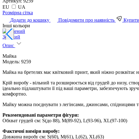
Артикул:
9259
EU
UA
Pозмірна сітка
Додати до кошику
Повідомити про наявність
Купити 
Інші кольори
Зелений
Опис
Майка
Модель: 9259
Майка на бретелях має квітковий принт, який ніжно розквітає на
Крій виробу - вільний та розширюється від грудей до низу, ство
ідеально підлаштувати її під ваші параметри, забезпечують зручн
комфортно.
Майку можна поєднувати з легінсами, джинсами, спідницями та 
Рекомендовані параметри фігури:
Обхват грудей см: S(до 88), M(89-92), L(93-96), XL(97-100)
Фактичні виміри виробу:
Довжина виробу см: S(60), M(61), L(62), XL(63)