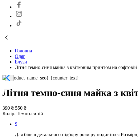
Головна
Одяг
Блузи
Літня темно-синя майка з квітковим принтом на софтовій
Літня темно-синя майка з кві
390 ₴
550 ₴
Колір:
Темно-синій
S
Для більш детального підбору розміру подивіться Розмірн