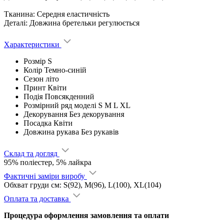
Тканина: Середня еластичність
Деталі: Довжина бретельки регулюється
Характеристики
Розмір
S
Колір
Темно-синій
Сезон
літо
Принт
Квіти
Подія
Повсякденний
Розмірний ряд моделі
S M L XL
Декорування
Без декорування
Посадка
Квіти
Довжина рукава
Без рукавів
Склад та догляд
95% поліестер, 5% лайкра
Фактичні заміри виробу
Обхват груди см: S(92), M(96), L(100), XL(104)
Оплата та доставка
Процедура оформлення замовлення та оплати