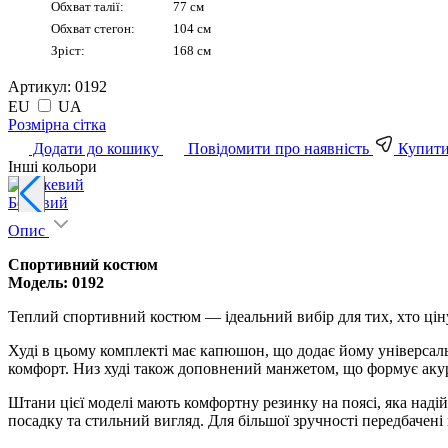
Обхват талії:
77 см
Обхват стегон:
104 см
Зріст:
168 см
Артикул:
0192
EU
UA
Pозмірна сітка
Додати до кошику
Повідомити про наявність
Купити 
Інші кольори
Бежевий
Опис
Спортивний костюм
Модель: 0192
Теплий спортивний костюм — ідеальний вибір для тих, хто ціну
Худі в цьому комплекті має капюшон, що додає йому універсальн
комфорт. Низ худі також доповнений манжетом, що формує акур
Штани цієї моделі мають комфортну резинку на поясі, яка надій
посадку та стильний вигляд. Для більшої зручності передбачен