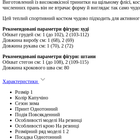
Виготовлений із високоякісної тринитки на щільному флісі, кост
численних прань він не втрачає форму й виглядає так само чудо
Цей теплий спортивний костюм чудово підходить для активного
Рекомендовані параметри фігури: худі
Обхват грудей см: 1 (до 102), 2 (103-112)
Довжина виробу см: 1 (68), 2 (69)
Довжина рукава см: 1 (70), 2 (72)
Рекомендовані параметри фігури: штани
Обхват стегон см: 1 (до 108), 2 (109-115)
Довжина крокового шва см: 80
Характеристики
Розмір
1
Колір
Капучіно
Сезон
зима
Принт
Однотонний
Подія
Повсякденний
Особливості моделі
На резинці
Особливості крою
На резинці
Розмірний ряд моделі
1 2
Посадка
Однотонний