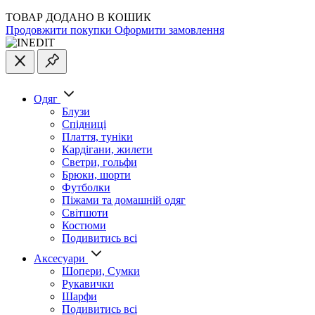
ТОВАР ДОДАНО В КОШИК
Продовжити покупки
Оформити замовлення
Одяг
Блузи
Спідниці
Плаття, туніки
Кардігани, жилети
Светри, гольфи
Брюки, шорти
Футболки
Піжами та домашній одяг
Світшоти
Костюми
Подивитись всі
Аксесуари
Шопери, Сумки
Рукавички
Шарфи
Подивитись всі