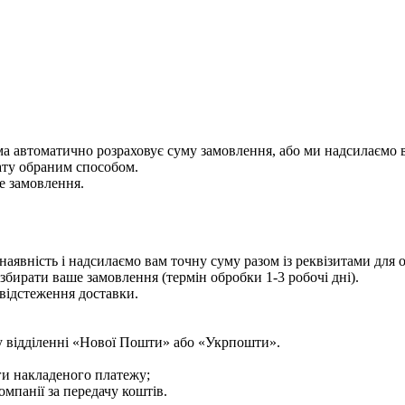
ема автоматично розраховує суму замовлення, або ми надсилаємо 
ату обраним способом.
е замовлення.
аявність і надсилаємо вам точну суму разом із реквізитами для
збирати ваше замовлення (термін обробки 1-3 робочі дні).
відстеження доставки.
у відділенні «Нової Пошти» або «Укрпошти».
ги накладеного платежу;
мпанії за передачу коштів.