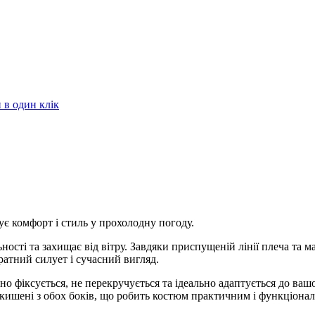
в один клік
є комфорт і стиль у прохолодну погоду.
ості та захищає від вітру. Завдяки приспущеній лінії плеча та м
атний силует і сучасний вигляд.
но фіксується, не перекручується та ідеально адаптується до ваш
і кишені з обох боків, що робить костюм практичним і функціона