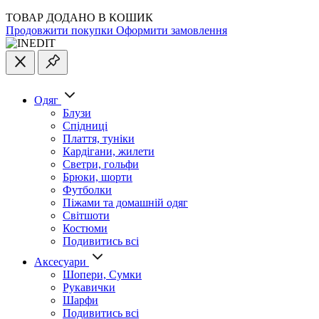
ТОВАР ДОДАНО В КОШИК
Продовжити покупки
Оформити замовлення
Одяг
Блузи
Спідниці
Плаття, туніки
Кардігани, жилети
Светри, гольфи
Брюки, шорти
Футболки
Піжами та домашній одяг
Світшоти
Костюми
Подивитись всі
Аксесуари
Шопери, Сумки
Рукавички
Шарфи
Подивитись всі