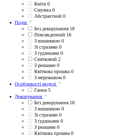
Квіти
0
Смужка
0
Абстрактний
0
Подія
Без декорування
18
Повсякденний
16
З вишивкою
0
Зі стразами
0
З ґудзиками
0
Святковий
2
З рюшами
0
Квіткова прошва
0
З мереживом
0
Особливості моделі
Ганна
5
Декорування
Без декорування
18
З вишивкою
0
Зі стразами
0
З ґудзиками
0
З рюшами
0
Квіткова прошва
0