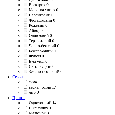
Електрик
0
Морська хвиля
0
Персиковий
0
Фісташковий
0
Рожевий
0
Айворі
0
Оливковий
0
Теракотовий
0
Чорно-бежевий
0
Бежево-білий
0
Фуксія
0
Бургунді
0
Світло-сірий
0
Зелено-неоновий
0
Сезон
зима
1
весна - ocінь
17
літо
0
Принт
Однотонний
14
В клітинку
1
Малюнок
3