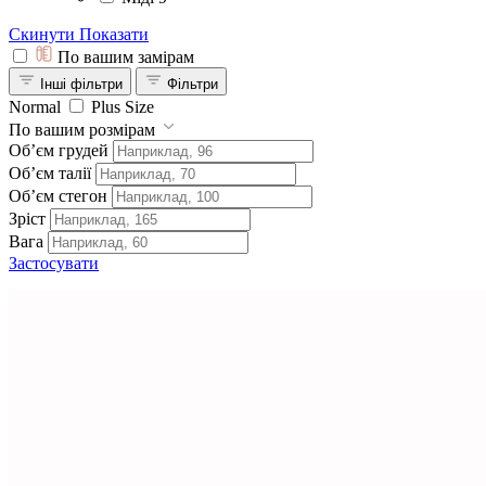
Скинути
Показати
По вашим замірам
Інші фільтри
Фільтри
Normal
Plus Size
По вашим розмірам
Обʼєм грудей
Обʼєм талії
Обʼєм стегон
Зріст
Вага
Застосувати