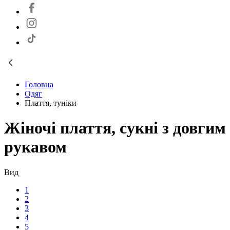
Головна
Одяг
Плаття, туніки
Жіночі плаття, сукні з довгим
рукавом
Вид
1
2
3
4
5