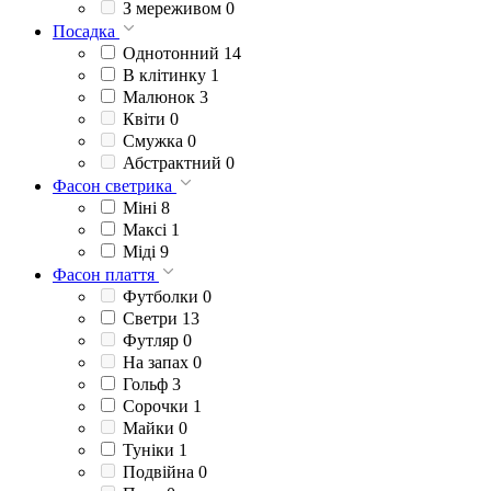
З мереживом
0
Посадка
Однотонний
14
В клітинку
1
Малюнок
3
Квіти
0
Смужка
0
Абстрактний
0
Фасон светрика
Міні
8
Максі
1
Міді
9
Фасон плаття
Футболки
0
Светри
13
Футляр
0
На запах
0
Гольф
3
Сорочки
1
Майки
0
Туніки
1
Подвійна
0