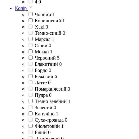
4
0
Колір
Чорний
1
Коричневий
1
Хакі
0
Темно-синій
0
Марсал
1
Сірий
0
Мокко
1
Червоний
5
Блакитний
0
Бордо
0
Бежевий
6
Латте
0
Помаранчевий
0
Пудра
0
Темно-зелений
1
Зелений
0
Капучіно
1
Суха-троянда
0
Фіолетовий
1
Білий
0
Джинсовий
0