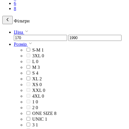
6
8
Фільтри
Ціна
Розмір
S-M
1
3XL
0
L
0
M
3
S
4
XL
2
XS
0
XXL
0
4XL
0
1
0
2
0
ONE SIZE
8
UNIС
1
3
1