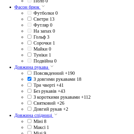
Поло
0
Фасон брюк
Футболки
0
Светри
13
Футляр
0
На запах
0
Гольф
3
Сорочки
1
Майки
0
Туніки
1
Подвійна
0
Довжина рукава
Повсякденний
+190
З довгими рукавами
18
Три чверті
+41
Без рукавів
+43
З короткими рукавами
+112
Святковий
+26
Довгий рукав
+2
Довжина спідниці
Міні
8
Максі
1
Міді
9