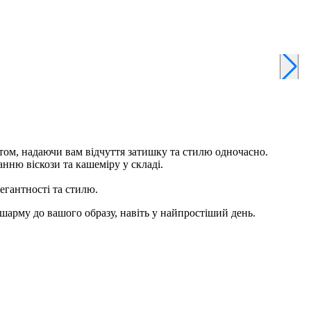
К
ртом, надаючи вам відчуття затишку та стилю одночасно.
нню віскози та кашеміру у складі.
егантності та стилю.
шарму до вашого образу, навіть у найпростіший день.