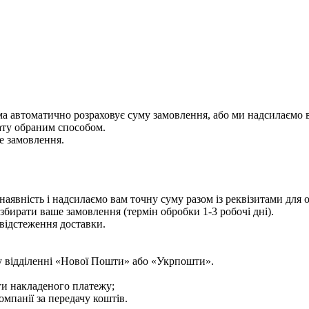
ема автоматично розраховує суму замовлення, або ми надсилаємо 
ату обраним способом.
е замовлення.
аявність і надсилаємо вам точну суму разом із реквізитами для
збирати ваше замовлення (термін обробки 1-3 робочі дні).
відстеження доставки.
у відділенні «Нової Пошти» або «Укрпошти».
ги накладеного платежу;
мпанії за передачу коштів.