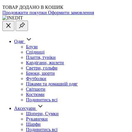
ТОВАР ДОДАНО В КОШИК
Продовжити покупки
Оформити замовлення
Одяг
Блузи
Спідниці
Плаття, туніки
Кардігани, жилети
Светри, гольфи
Брюки, шорти
Футболки
Піжами та домашній одяг
Світшоти
Костюми
Подивитись всі
Аксесуари
Шопери, Сумки
Рукавички
Шарфи
Подивитись всі