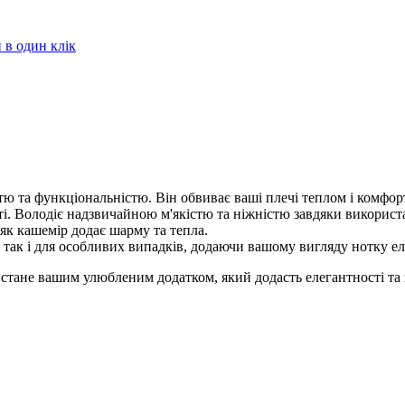
в один клік
тю та функціональністю. Він обвиває ваші плечі теплом і комфо
ті. Володіє надзвичайною м'якістю та ніжністю завдяки використа
і як кашемір додає шарму та тепла.
 так і для особливих випадків, додаючи вашому вигляду нотку ел
ч стане вашим улюбленим додатком, який додасть елегантності та 