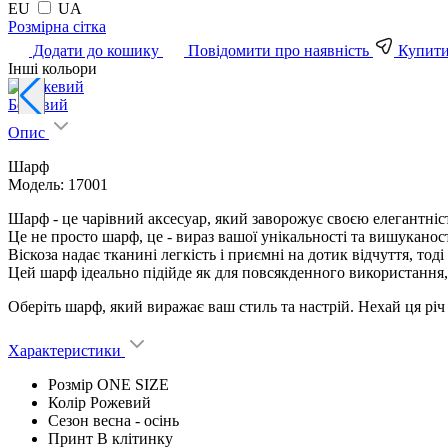
EU
UA
Pозмірна сітка
Додати до кошику
Повідомити про наявність
Купити 
Інші кольори
Бежевий
Опис
Шарф
Модель: 17001
Шарф - це чарівний аксесуар, який заворожує своєю елегантніс
Це не просто шарф, це - вираз вашої унікальності та вишуканос
Віскоза надає тканині легкість і приємні на дотик відчуття, тод
Цей шарф ідеально підійде як для повсякденного використання,
Оберіть шарф, який виражає ваш стиль та настрій. Нехай ця рі
Характеристики
Розмір
ONE SIZE
Колір
Рожевий
Сезон
весна - ocінь
Принт
В клітинку