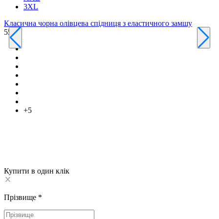
3XL
Класична чорна олівцева спідниця з еластичного замшу
550 ₴
К
6
+5
Купити в один клік
Прізвище
*