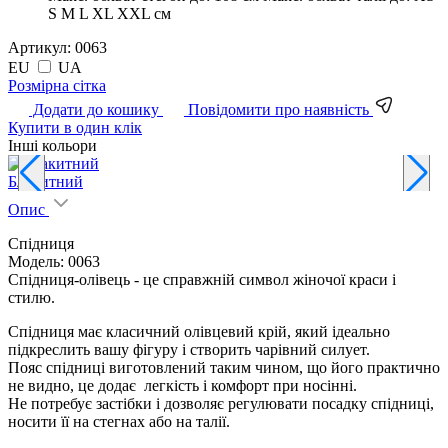
S M L XL XXL см
Артикул:
0063
EU
UA
Pозмірна сітка
Додати до кошику
Повідомити про наявність
Купити в один клік
Інші кольори
Блакитний
Опис
Спідниця
Модель: 0063
Спідниця-олівець - це справжній символ жіночої краси і
стилю.
Спідниця має класичний олівцевий крій, який ідеально
підкреслить вашу фігуру і створить чарівний силует.
Пояс спідниці виготовлений таким чином, що його практично
не видно, це додає легкість і комфорт при носінні.
Не потребує застібки і дозволяє регулювати посадку спідниці,
носити її на стегнах або на талії.