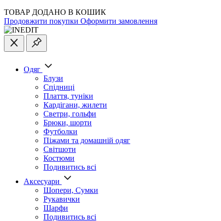
ТОВАР ДОДАНО В КОШИК
Продовжити покупки
Оформити замовлення
Одяг
Блузи
Спідниці
Плаття, туніки
Кардігани, жилети
Светри, гольфи
Брюки, шорти
Футболки
Піжами та домашній одяг
Світшоти
Костюми
Подивитись всі
Аксесуари
Шопери, Сумки
Рукавички
Шарфи
Подивитись всі