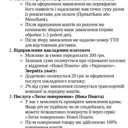
Після оформлення замовлення ми перевіряємо
його наявність і надсилаємо вам точну суму разом
із реквізитами для оплати (ПриватБанк або
MonoBank).
Після зарахування коштів на рахунок ми
починаємо збирати ваше замовлення (термін
обробки 1-3 робочі дні).
Після збору замовлення ми надаємо номер ТТН
для відстеження доставки.
Відправлення накладеним платежем
Можливе за умови передоплати 200 грн.
Залишок суми оплачується при отриманні посилки
у відділенні «Нової Пошти» або «Укрпошти».
Зверніть увагу:
Додатково оплачується 20 грн за оформлення
послуги накладеного платежу;
2% від суми замовлення сплачується транспортній
компанії за передачу коштів.
Послуга «Легке повернення» (Нова Пошта)
У вас є можливість приміряти замовлення вдома.
Якщо річ не підійшла чи не сподобалась, ви
можете безкоштовно повернути її через сервіс
«Легке повернення» Нової Пошти.
Після повернення товару ми здійснюємо 100%
повернення коштів.