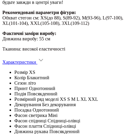
будьте завжди в центрі уваги!
Рекомендовані параметри фігури:
Обхват стегон см: XS(до 88), S(89-92), M(93-96), L(97-100),
XL(101-104), XXL(105-108), 3XL(109-112)
Фактичні заміри виробу:
Довжина виробу: 55 см
Тканина: високої еластичності
Характеристики
Розмір
XS
Колір
Блакитний
Сезон
літо
Принт
Однотонний
Подія
Повсякденний
Розмірний ряд моделі
XS S M L XL XXL
Декорування
Без декорування
Посадка
Однотонний
Фасон светрика
Міні
Фасон спідниці
Спідниці-олівці
Фасон плаття
Спідниці-олівці
Довжина рукава
Повсякденний