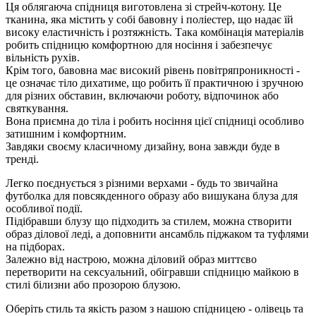
Ця облягаюча спідниця виготовлена зі стрейч-котону. Це
тканина, яка містить у собі бавовну і поліестер, що надає їй
високу еластичність і розтяжність. Така комбінація матеріалів
робить спідницю комфортною для носіння і забезпечує
вільність рухів.
Крім того, бавовна має високий рівень повітряпроникності -
це означає тіло дихатиме, що робить її практичною і зручною
для різних обставин, включаючи роботу, відпочинок або
святкування.
Вона приємна до тіла і робить носіння цієї спідниці особливо
затишним і комфортним.
Завдяки своєму класичному дизайну, вона завжди буде в
тренді.
Легко поєднується з різними верхами - будь то звичайна
футболка для повсякденного образу або вишукана блуза для
особливої події.
Підібравши блузу що підходить за стилем, можна створити
образ ділової леді, а доповнити ансамбль піджаком та туфлями
на підборах.
Залежно від настрою, можна діловий образ миттєво
перетворити на сексуальний, обігравши спідницю майкою в
стилі білизни або прозорою блузою.
Оберіть стиль та якість разом з нашою спідницею - олівець та