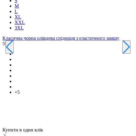
S
M
L
XL
XXL
3XL
Класична чорна олівцева спідниця з еластичного замшу
550 ₴
К
6
+5
Купити в один клік