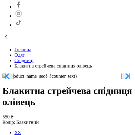
Головна
Одяг
Спідниці
Блакитна стрейчева спідниця олівець
Блакитна стрейчева спідниця
олівець
550 ₴
Колір:
Блакитний
XS