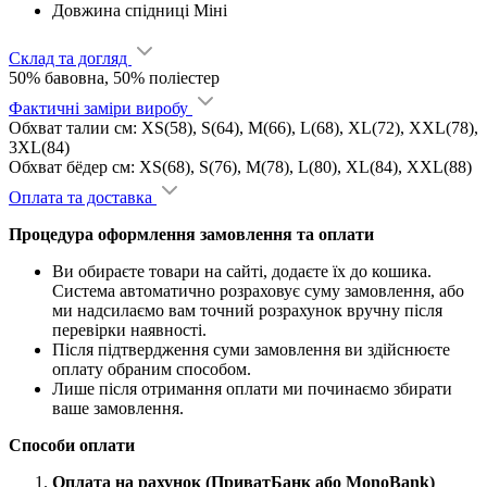
Довжина спідниці
Міні
Склад та догляд
50% бавовна, 50% поліестер
Фактичні заміри виробу
Обхват талии см: XS(58), S(64), M(66), L(68), XL(72), XXL(78),
3XL(84)
Обхват бёдер см: XS(68), S(76), M(78), L(80), XL(84), XXL(88)
Оплата та доставка
Процедура оформлення замовлення та оплати
Ви обираєте товари на сайті, додаєте їх до кошика.
Система автоматично розраховує суму замовлення, або
ми надсилаємо вам точний розрахунок вручну після
перевірки наявності.
Після підтвердження суми замовлення ви здійснюєте
оплату обраним способом.
Лише після отримання оплати ми починаємо збирати
ваше замовлення.
Способи оплати
Оплата на рахунок (ПриватБанк або MonoBank)