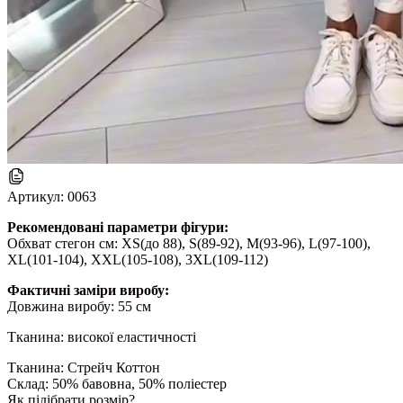
Артикул:
0063
Рекомендовані параметри фігури:
Обхват стегон см: XS(до 88), S(89-92), M(93-96), L(97-100),
XL(101-104), XXL(105-108), 3XL(109-112)
Фактичні заміри виробу:
Довжина виробу: 55 см
Тканина: високої еластичності
Тканина: Стрейч Коттон
Склад: 50% бавовна, 50% поліестер
Як підібрати розмір?