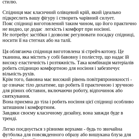
стилю.
Спідниця має класичний олівцевий крій, який ідеально
підкреслить вашу фігуру і створить чарівний силует.
Пояс спідниці виготовлений таким чином, що його практично
не видно, це додає легкість і комфорт при носінні.
Не потребує застібки і дозволяє регулювати посадку спідниці,
носити її на стегнах або на талії.
Ця облягаюча спідниця виготовлена зі стрейч-котону. Це
тканина, яка містить у собі бавовну і поліестер, що надає їй
високу еластичність і розтяжність. Така комбінація матеріалів
робить спідницю комфортною для носіння і забезпечує
вільність рухів.
Крім того, бавовна має високий рівень повітряпроникності -
це означає тіло дихатиме, що робить її практичною і зручною
для різних обставин, включаючи роботу, відпочинок або
святкування.
Вона приємна до тіла і робить носіння цієї спідниці особливо
затишним і комфортним.
Завдяки своєму класичному дизайну, вона завжди буде в
тренді.
Легко поєднується з різними верхами - будь то звичайна
футболка для повсякденного образу або вишукана блуза для