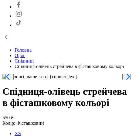
Головна
Одяг
Спідниці
Спідниця-олівець стрейчева в фісташковому кольорі
Спідниця-олівець стрейчева
в фісташковому кольорі
550 ₴
Колір:
Фісташковий
XS