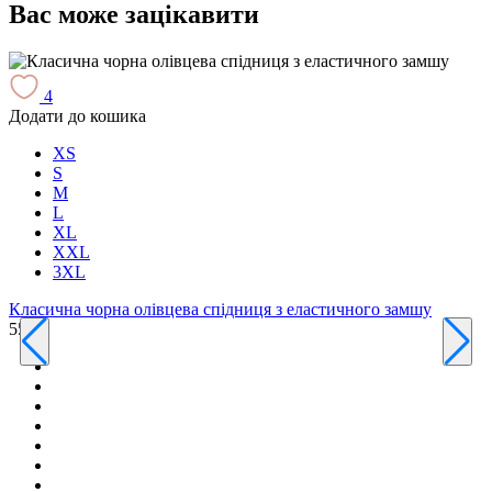
Вас може зацікавити
4
Додати до кошика
Д
XS
S
M
L
XL
XXL
3XL
Класична чорна олівцева спідниця з еластичного замшу
550 ₴
К
6