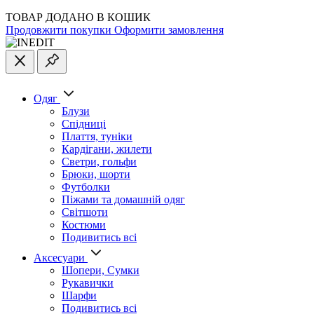
ТОВАР ДОДАНО В КОШИК
Продовжити покупки
Оформити замовлення
Одяг
Блузи
Спідниці
Плаття, туніки
Кардігани, жилети
Светри, гольфи
Брюки, шорти
Футболки
Піжами та домашній одяг
Світшоти
Костюми
Подивитись всі
Аксесуари
Шопери, Сумки
Рукавички
Шарфи
Подивитись всі