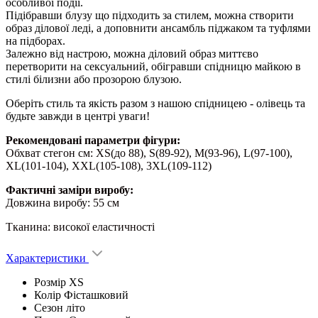
особливої події.
Підібравши блузу що підходить за стилем, можна створити
образ ділової леді, а доповнити ансамбль піджаком та туфлями
на підборах.
Залежно від настрою, можна діловий образ миттєво
перетворити на сексуальний, обігравши спідницю майкою в
стилі білизни або прозорою блузою.
Оберіть стиль та якість разом з нашою спідницею - олівець та
будьте завжди в центрі уваги!
Рекомендовані параметри фігури:
Обхват стегон см: XS(до 88), S(89-92), M(93-96), L(97-100),
XL(101-104), XXL(105-108), 3XL(109-112)
Фактичні заміри виробу:
Довжина виробу: 55 см
Тканина: високої еластичності
Характеристики
Розмір
XS
Колір
Фісташковий
Сезон
літо