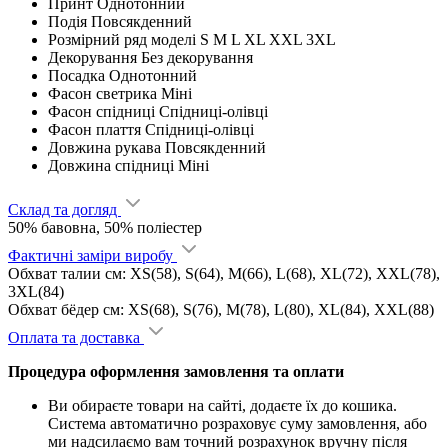
Принт
Однотонний
Подія
Повсякденний
Розмірний ряд моделі
S M L XL XXL 3XL
Декорування
Без декорування
Посадка
Однотонний
Фасон светрика
Міні
Фасон спідниці
Спідниці-олівці
Фасон плаття
Спідниці-олівці
Довжина рукава
Повсякденний
Довжина спідниці
Міні
Склад та догляд
50% бавовна, 50% поліестер
Фактичні заміри виробу
Обхват талии см: XS(58), S(64), M(66), L(68), XL(72), XXL(78),
3XL(84)
Обхват бёдер см: XS(68), S(76), M(78), L(80), XL(84), XXL(88)
Оплата та доставка
Процедура оформлення замовлення та оплати
Ви обираєте товари на сайті, додаєте їх до кошика.
Система автоматично розраховує суму замовлення, або
ми надсилаємо вам точний розрахунок вручну після