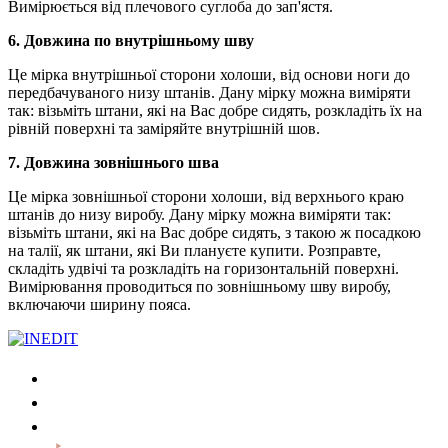
Вимірюється від плечового суглоба до зап'ястя.
6. Довжина по внутрішньому шву
Це мірка внутрішньої сторони холоши, від основи ноги до
передбачуваного низу штанів. Дану мірку можна виміряти
так: візьміть штани, які на Вас добре сидять, розкладіть їх на
рівній поверхні та заміряйте внутрішній шов.
7. Довжина зовнішнього шва
Це мірка зовнішньої сторони холоши, від верхнього краю
штанів до низу виробу. Дану мірку можна виміряти так:
візьміть штани, які на Вас добре сидять, з такою ж посадкою
на талії, як штани, які Ви плануєте купити. Розправте,
складіть удвічі та розкладіть на горизонтальній поверхні.
Вимірювання проводиться по зовнішньому шву виробу,
включаючи ширину пояса.