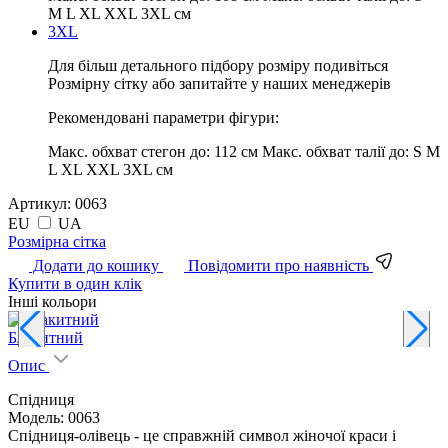
M L XL XXL 3XL см
3XL
Для більш детального підбору розміру подивіться
Розмірну сітку або запитайте у наших менеджерів
Рекомендовані параметри фігури:
Макс. обхват стегон до:
112 см
Макс. обхват талії до:
S M
L XL XXL 3XL см
Артикул:
0063
EU
UA
Pозмірна сітка
Додати до кошику
Повідомити про наявність
Купити в один клік
Інші кольори
Блакитний
Опис
Спідниця
Модель: 0063
Спідниця-олівець - це справжній символ жіночої краси і