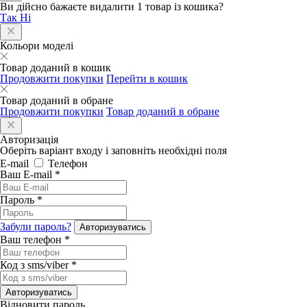
Ви дійсно бажаєте видалити 1 товар із кошика?
Так
Ні
Кольори моделі
Товар доданий в кошик
Продовжити покупки
Перейти в кошик
Товар доданий в обране
Продовжити покупки
Товар доданий в обране
Авторизація
Оберіть варіант входу і заповніть необхідні поля
E-mail
Телефон
Ваш E-mail
*
Пароль
*
Забули пароль?
Авторизуватись
Ваш телефон
*
Код з sms/viber
*
Авторизуватись
Відновити пароль