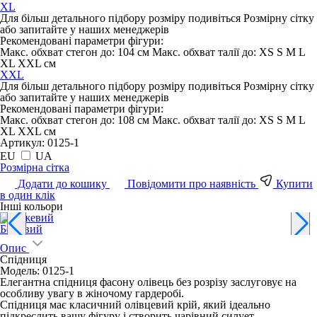
XL
Для більш детального підбору розміру подивіться Розмірну сітку
або запитайте у наших менеджерів
Рекомендовані параметри фігури:
Макс. обхват стегон до:
104 см
Макс. обхват талії до:
XS S M L
XL XXL см
XXL
Для більш детального підбору розміру подивіться Розмірну сітку
або запитайте у наших менеджерів
Рекомендовані параметри фігури:
Макс. обхват стегон до:
108 см
Макс. обхват талії до:
XS S M L
XL XXL см
Артикул:
0125-1
EU
UA
Pозмірна сітка
Додати до кошику
Повідомити про наявність
Купити
в один клік
Інші кольори
Бежевий
Опис
Спідниця
Модель: 0125-1
Елегантна спідниця фасону олівець без розрізу заслуговує на
особливу увагу в жіночому гардеробі.
Спідниця має класичний олівцевий крій, який ідеально
підкреслить вашу фігуру і створить чарівний силует.