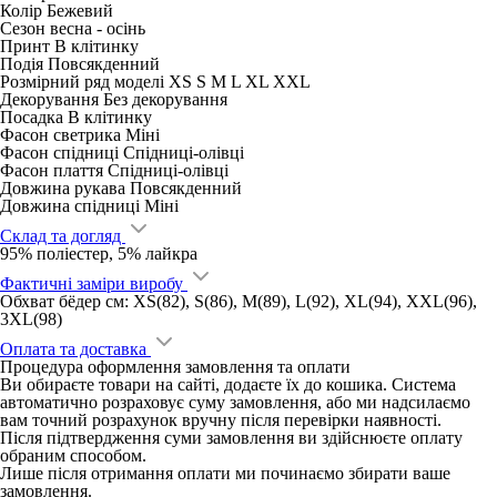
Колір
Бежевий
Сезон
весна - ocінь
Принт
В клітинку
Подія
Повсякденний
Розмірний ряд моделі
XS S M L XL XXL
Декорування
Без декорування
Посадка
В клітинку
Фасон светрика
Міні
Фасон спідниці
Спідниці-олівці
Фасон плаття
Спідниці-олівці
Довжина рукава
Повсякденний
Довжина спідниці
Міні
Склад та догляд
95% поліестер, 5% лайкра
Фактичні заміри виробу
Обхват бёдер см: XS(82), S(86), M(89), L(92), XL(94), XXL(96),
3XL(98)
Оплата та доставка
Процедура оформлення замовлення та оплати
Ви обираєте товари на сайті, додаєте їх до кошика. Система
автоматично розраховує суму замовлення, або ми надсилаємо
вам точний розрахунок вручну після перевірки наявності.
Після підтвердження суми замовлення ви здійснюєте оплату
обраним способом.
Лише після отримання оплати ми починаємо збирати ваше
замовлення.