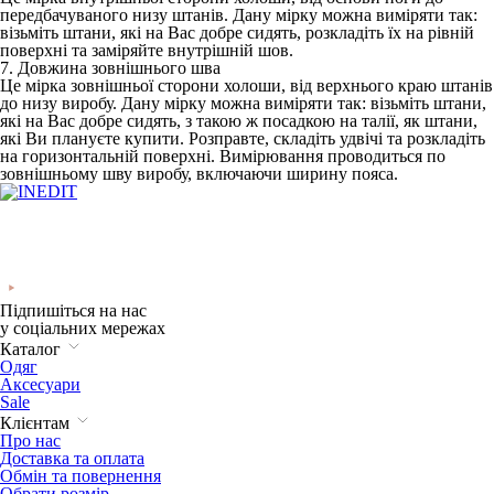
передбачуваного низу штанів. Дану мірку можна виміряти так:
візьміть штани, які на Вас добре сидять, розкладіть їх на рівній
поверхні та заміряйте внутрішній шов.
7. Довжина зовнішнього шва
Це мірка зовнішньої сторони холоши, від верхнього краю штанів
до низу виробу. Дану мірку можна виміряти так: візьміть штани,
які на Вас добре сидять, з такою ж посадкою на талії, як штани,
які Ви плануєте купити. Розправте, складіть удвічі та розкладіть
на горизонтальній поверхні. Вимірювання проводиться по
зовнішньому шву виробу, включаючи ширину пояса.
Підпишіться на нас
у соціальних мережах
Каталог
Одяг
Аксесуари
Sale
Клієнтам
Про нас
Доставка та оплата
Обмін та повернення
Обрати розмір