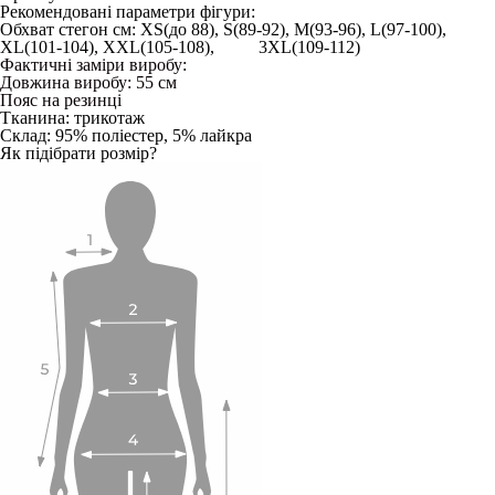
Рекомендовані параметри фігури:
Обхват стегон см: XS(до 88), S(89-92), M(93-96), L(97-100),
XL(101-104), XXL(105-108), 3XL(109-112)
Фактичні заміри виробу:
Довжина виробу: 55 см
Пояс на резинці
Тканина: трикотаж
Склад: 95% поліестер, 5% лайкра
Як підібрати розмір?