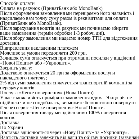
Способи оплати
Оплата на рахунок (ПриватБанк або MonoBank)
Після оформлення замовлення ми перевіряємо його наявність і
надсилаємо вам точну суму разом із реквізитами для оплати
(ПриватБанк або MonoBank).
Після зарахування коштів на рахунок ми починаємо збирати
ваше замовлення (термін обробки 1-3 робочі дні).
Після збору замовлення ми надаємо номер ТТН для відстеження
доставки.
Відправлення накладеним платежем
Можливе за умови передоплати 200 грн.
Залишок суми оплачується при отриманні посилки у відділенні
«Нової Пошти» або «Укрпошти».
Зверніть увагу:
Додатково оплачується 20 грн за оформлення послуги
накладеного платежу;
2% від суми замовлення сплачується транспортній компанії за
передачу коштів.
Послуга «Легке повернення» (Нова Пошта)
У вас є можливість приміряти замовлення вдома. Якщо річ не
підійшла чи не сподобалась, ви можете безкоштовно повернути
її через сервіс «Легке повернення» Нової Пошти.
Після повернення товару ми здійснюємо 100% повернення
коштів.
Доставка
По Україні
Доставка здійснюється через
«Нову Пошту»
та
«Укрпошту»
.
Вартість доставки залежить від ваги та об’єму посилки (зазвичай