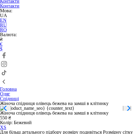
Контакти
Контакти
Мова:
UA
EN
RU
RO
Валюта:
₴
€
$
Головна
Одяг
Спідниці
Жіноча спідниця олівець бежева на замші в клітинку
Жіноча спідниця олівець бежева на замші в клітинку
550 ₴
Колір:
Бежевий
XS
Для більш детального підбору розміру подивіться Розмірну сітку