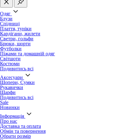
Одяг
Блузи
Спідниці
Плаття, туніки
Кардігани, жилети
Светри, гольфи
Брюки, шорти
Футболки
Піжами та домашній одяг
Світшоти
Костюми
Подивитись всі
Аксесуари
Шопери, Сумки
Рукавички
Шарфи
Подивитись всі
Sale
Новинки
Інформація
Про нас
Доставка та оплата
Обмін та повернення
Обрати розмір