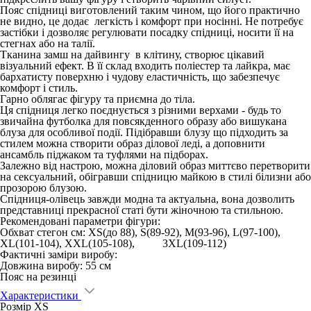
Пояс спідниці виготовлений таким чином, що його практично
не видно, це додає легкість і комфорт при носінні. Не потребує
застібки і дозволяє регулювати посадку спідниці, носити її на
стегнах або на талії.
Тканина замш на дайвингу в клітину, створює цікавий
візуальний ефект. В її склад входить поліестер та лайкра, має
бархатисту поверхню і чудову еластичність, що забезпечує
комфорт і стиль.
Гарно облягає фігуру та приємна до тіла.
Ця спідниця легко поєднується з різними верхами - будь то
звичайна футболка для повсякденного образу або вишукана
блуза для особливої події. Підібравши блузу що підходить за
стилем можна створити образ ділової леді, а доповнити
ансамбль піджаком та туфлями на підборах.
Залежно від настрою, можна діловий образ миттєво перетворити
на сексуальний, обігравши спідницю майкою в стилі білизни або
прозорою блузою.
Спідниця-олівець завжди модна та актуальна, вона дозволить
представниці прекрасної статі бути жіночною та стильною.
Рекомендовані параметри фігури:
Обхват стегон см: XS(до 88), S(89-92), M(93-96), L(97-100),
XL(101-104), XXL(105-108), 3XL(109-112)
Фактичні заміри виробу:
Довжина виробу: 55 см
Пояс на резинці
Характеристики
Розмір
XS