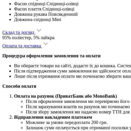
Фасон спідниці
Спідниці-олівці
Фасон плаття
Спідниці-олівці
Довжина рукава
Повсякденний
Довжина спідниці
Міні
Склад та догляд
95% поліестер, 5% лайкра
Оплата та доставка
Процедура оформлення замовлення та оплати
Ви обираєте товари на сайті, додаєте їх до кошика. Сист
Після підтвердження суми замовлення ви здійснюєте опл
Лише після отримання оплати ми починаємо збирати ваш
Способи оплати
Оплата на рахунок (ПриватБанк або MonoBank)
Після оформлення замовлення ми перевіряємо його н
Після зарахування коштів на рахунок ми починаємо 
Після збору замовлення ми надаємо номер ТТН для 
Відправлення накладеним платежем
Можливе за умови передоплати 200 грн.
Залишок суми оплачується при отриманні посилки 