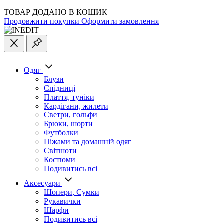
ТОВАР ДОДАНО В КОШИК
Продовжити покупки
Оформити замовлення
Одяг
Блузи
Спідниці
Плаття, туніки
Кардігани, жилети
Светри, гольфи
Брюки, шорти
Футболки
Піжами та домашній одяг
Світшоти
Костюми
Подивитись всі
Аксесуари
Шопери, Сумки
Рукавички
Шарфи
Подивитись всі