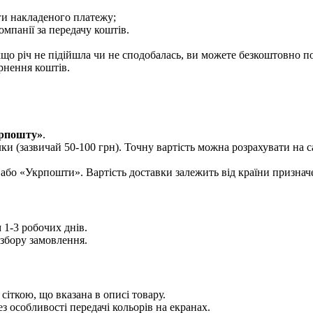
ги накладеного платежу;
мпанії за передачу коштів.
що річ не підійшла чи не сподобалась, ви можете безкоштовно п
рнення коштів.
рпошту»
.
лки (зазвичай 50-100 грн). Точну вартість можна розрахувати на 
або «Укрпошти». Вартість доставки залежить від країни признач
1-3 робочих днів.
збору замовлення.
іткою, що вказана в описі товару.
з особливості передачі кольорів на екранах.