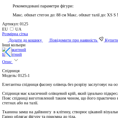
Рекомендовані параметри фігури:
Макс. обхват стегон до:
88 см
Макс. обхват талії до:
XS S 
Артикул:
0125
EU
UA
Pозмірна сітка
Додати до кошику
Повідомити про наявність
Купити 
Інші кольори
Блакитний
Опис
Спідниця
Модель: 0125-1
Елегантна спідниця фасону олівець без розрізу заслуговує на о
Спідниця має класичний олівцевий крій, який ідеально підкресл
Пояс спідниці виготовлений таким чином, що його практично не 
стегнах або на талії.
Тканина замш на дайвингу в клітину, створює цікавий візуальний
Гарно облягає фігуру та приємна до тіла.