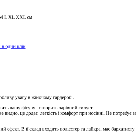
M L XL XXL см
в один клік
собливу увагу в жіночому гардеробі.
ить вашу фігуру і створить чарівний силует.
видно, це додає легкість і комфорт при носінні. Не потребує зас
 ефект. В її склад входить поліестер та лайкра, має бархатисту 