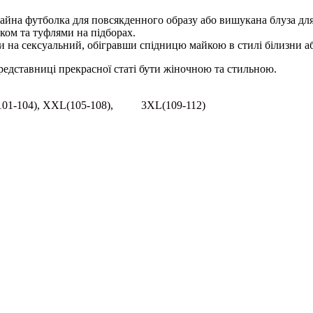
чайна футболка для повсякденного образу або вишукана блуза для
ком та туфлями на підборах.
и на сексуальний, обігравши спідницю майкою в стилі білизни а
редставниці прекрасної статі бути жіночною та стильною.
 XL(101-104), XXL(105-108), 3XL(109-112)