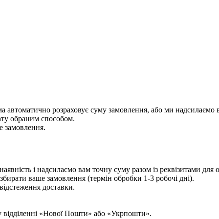
ема автоматично розраховує суму замовлення, або ми надсилаємо 
ату обраним способом.
е замовлення.
аявність і надсилаємо вам точну суму разом із реквізитами для
збирати ваше замовлення (термін обробки 1-3 робочі дні).
відстеження доставки.
у відділенні «Нової Пошти» або «Укрпошти».