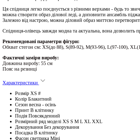
Ця спідниця легко поєднується з різними верхами - будь то зви
можна створити образ ділової леді, а доповнити ансамбль піджа
Залежно від настрою, можна діловий образ миттєво перетворит
Спідниця-олівець завжди модна та актуальна, вона дозволить п
Рекомендовані параметри фігури:
Обхват стегон см: XS(до 88), S(89-92), M(93-96), L(97-100),
Фактичні заміри виробу:
Довжина виробу: 55 см
Пояс на резинці
Характеристики
Розмір
XS #
Колір
Блакитний
Сезон
весна - ocінь
Принт
В клітинку
Подія
Повсякденний
Розмірний ряд моделі
XS S M L XL XXL
Декорування
Без декорування
Посадка
В клітинку
Фасон светрика
Міні