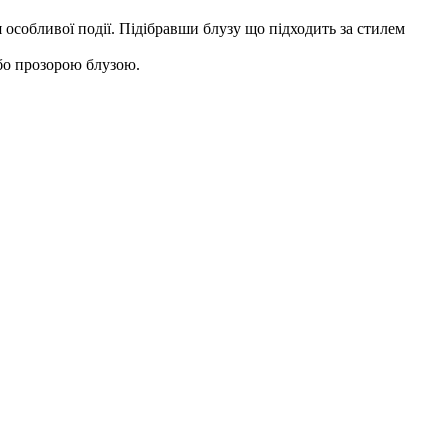
 особливої події. Підібравши блузу що підходить за стилем
бо прозорою блузою.