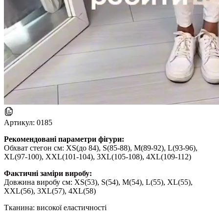
Артикул:
0185
Рекомендовані параметри фігури:
Обхват стегон см: XS(до 84), S(85-88), M(89-92), L(93-96),
XL(97-100), XXL(101-104), 3XL(105-108), 4XL(109-112)
Фактичні заміри виробу:
Довжина виробу см: XS(53), S(54), M(54), L(55), XL(55),
XXL(56), 3XL(57), 4XL(58)
Тканина: високої еластичності