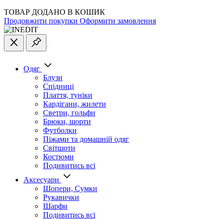
ТОВАР ДОДАНО В КОШИК
Продовжити покупки
Оформити замовлення
Одяг
Блузи
Спідниці
Плаття, туніки
Кардігани, жилети
Светри, гольфи
Брюки, шорти
Футболки
Піжами та домашній одяг
Світшоти
Костюми
Подивитись всі
Аксесуари
Шопери, Сумки
Рукавички
Шарфи
Подивитись всі