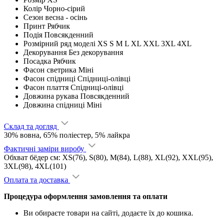
Колір
Чорно-сірий
Сезон
весна - ocінь
Принт
Рябчик
Подія
Повсякденний
Розмірний ряд моделі
XS S M L XL XXL 3XL 4XL
Декорування
Без декорування
Посадка
Рябчик
Фасон светрика
Міні
Фасон спідниці
Спідниці-олівці
Фасон плаття
Спідниці-олівці
Довжина рукава
Повсякденний
Довжина спідниці
Міні
Склад та догляд
30% вовна, 65% поліестер, 5% лайкра
Фактичні заміри виробу
Обхват бёдер см: XS(76), S(80), M(84), L(88), XL(92), XXL(95),
3XL(98), 4XL(101)
Оплата та доставка
Процедура оформлення замовлення та оплати
Ви обираєте товари на сайті, додаєте їх до кошика.