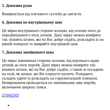
5. Довжина руки
Вимірюється від плечового суглоба до зап'ястя.
6. Довжина по внутрішньому шву
Це мірка внутрішньої сторони холоши, від основи ноги до
передбачуваного низу штанів. Дану мірку можна виміряти
так: візьміть штани, які на Вас добре сидять, розкладіть їх на
рівній поверхні та заміряйте внутрішній шов.
7. Довжина зовнішнього шва
Це мірка зовнішньої сторони холоши, від верхнього краю
штанів до низу виробу. Дану мірку можна виміряти так:
візьміть штани, які на Вас добре сидять, з такою ж посадкою
на талії, як штани, які Ви плануєте купити. Розправте,
складіть удвічі та розкладіть на горизонтальній поверхні.
Вимірювання проводиться по зовнішньому шву виробу,
включаючи ширину пояса.