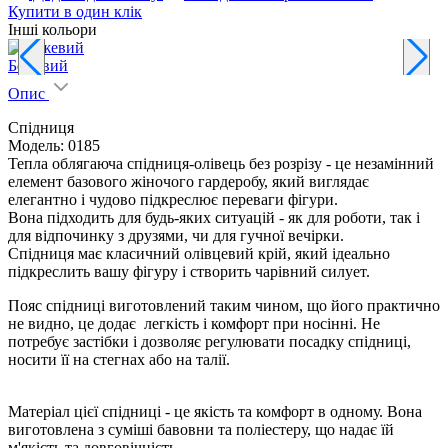
Купити в один клік
Інші кольори
Бежевий
Опис
Спідниця
Модель: 0185
Тепла облягаюча спідниця-олівець без розрізу - це незамінний
елемент базового жіночого гардеробу, який виглядає
елегантно і чудово підкреслює переваги фігури.
Вона підходить для будь-яких ситуацій - як для роботи, так і
для відпочинку з друзями, чи для гучної вечірки.
Спідниця має класичний олівцевий крій, який ідеально
підкреслить вашу фігуру і створить чарівний силует.
Пояс спідниці виготовлений таким чином, що його практично
не видно, це додає легкість і комфорт при носінні. Не
потребує застібки і дозволяє регулювати посадку спідниці,
носити її на стегнах або на талії.
Матеріал цієї спідниці - це якість та комфорт в одному. Вона
виготовлена з суміші бавовни та поліестеру, що надає їй
м'якість та довговічність.