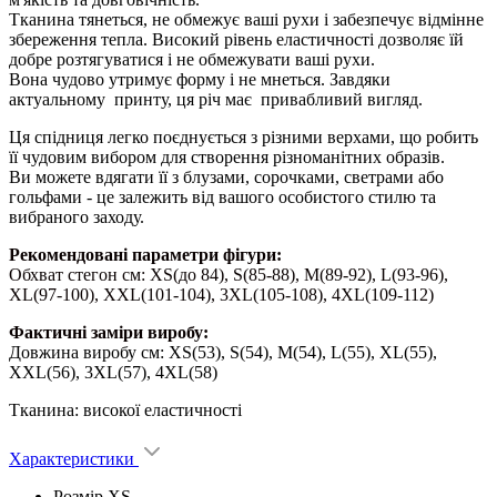
Тканина тянеться, не обмежує ваші рухи і забезпечує відмінне
збереження тепла. Високий рівень еластичності дозволяє їй
добре розтягуватися і не обмежувати ваші рухи.
Вона чудово утримує форму і не мнеться. Завдяки
актуальному принту, ця річ має привабливий вигляд.
Ця спідниця легко поєднується з різними верхами, що робить
її чудовим вибором для створення різноманітних образів.
Ви можете вдягати її з блузами, сорочками, светрами або
гольфами - це залежить від вашого особистого стилю та
вибраного заходу.
Рекомендовані параметри фігури:
Обхват стегон см: XS(до 84), S(85-88), M(89-92), L(93-96),
XL(97-100), XXL(101-104), 3XL(105-108), 4XL(109-112)
Фактичні заміри виробу:
Довжина виробу см: XS(53), S(54), M(54), L(55), XL(55),
XXL(56), 3XL(57), 4XL(58)
Тканина: високої еластичності
Характеристики
Розмір
XS