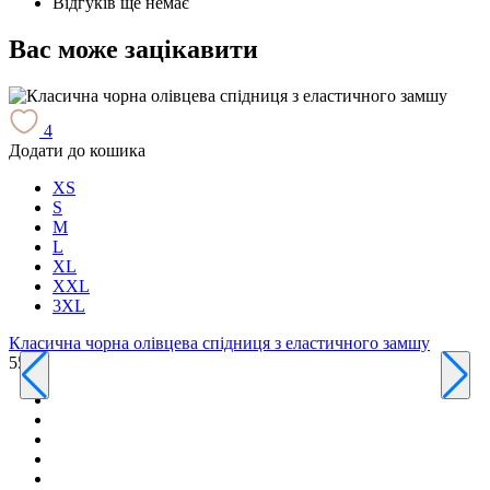
Відгуків ще немає
Вас може зацікавити
4
Додати до кошика
Д
XS
S
M
L
XL
XXL
3XL
Класична чорна олівцева спідниця з еластичного замшу
550 ₴
К
6