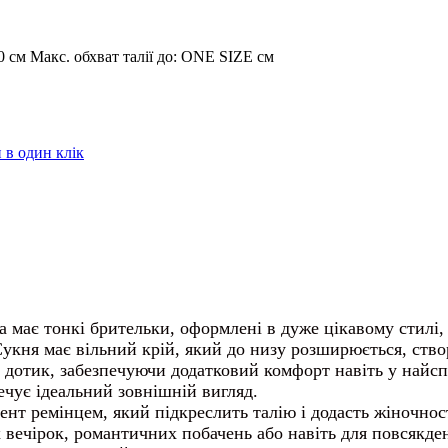
0 см
Макс. обхват талії до:
ONE SIZE см
в один клік
на має тонкі брительки, оформлені в дуже цікавому стил
Сукня має вільний крій, який до низу розширюється, ств
 дотик, забезпечуючи додатковий комфорт навіть у найспе
ечує ідеальний зовнішній вигляд.
нт ремінцем, який підкреслить талію і додасть жіночност
х вечірок, романтичних побачень або навіть для повсякде