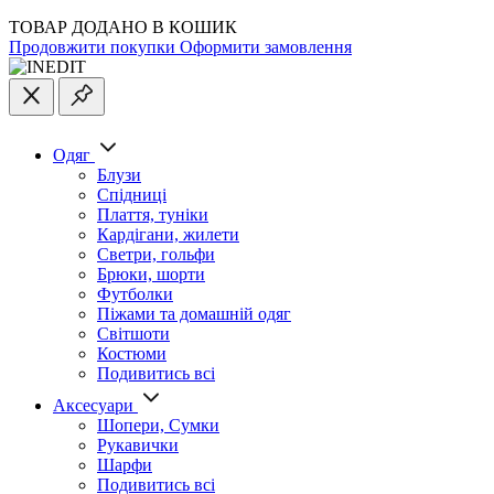
ТОВАР ДОДАНО В КОШИК
Продовжити покупки
Оформити замовлення
Одяг
Блузи
Спідниці
Плаття, туніки
Кардігани, жилети
Светри, гольфи
Брюки, шорти
Футболки
Піжами та домашній одяг
Світшоти
Костюми
Подивитись всі
Аксесуари
Шопери, Сумки
Рукавички
Шарфи
Подивитись всі