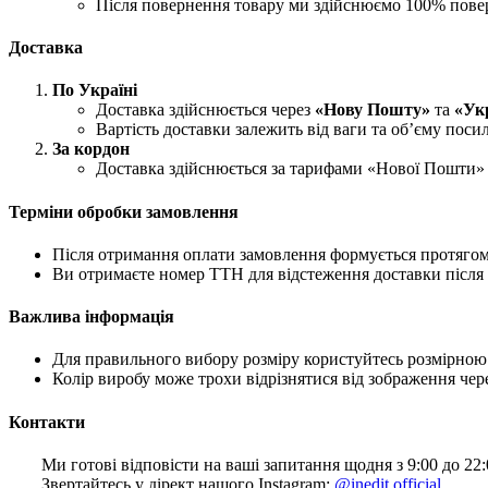
Після повернення товару ми здійснюємо 100% пове
Доставка
По Україні
Доставка здійснюється через
«Нову Пошту»
та
«Ук
Вартість доставки залежить від ваги та об’єму поси
За кордон
Доставка здійснюється за тарифами «Нової Пошти» 
Терміни обробки замовлення
Після отримання оплати замовлення формується протягом 
Ви отримаєте номер ТТН для відстеження доставки після 
Важлива інформація
Для правильного вибору розміру користуйтесь розмірною с
Колір виробу може трохи відрізнятися від зображення чере
Контакти
Ми готові відповісти на ваші запитання щодня з 9:00 до 22:
Звертайтесь у дірект нашого Instagram:
@inedit.official
.