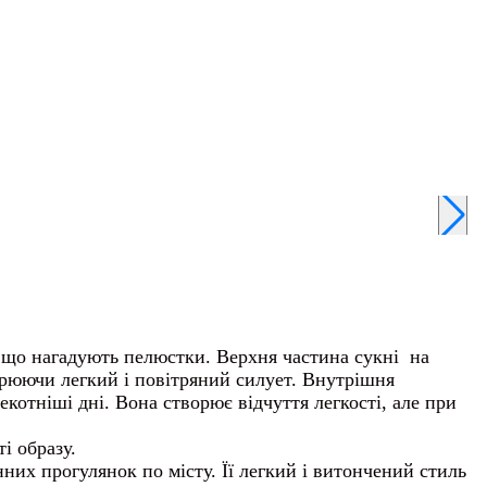
і, що нагадують пелюстки. Верхня частина сукні на
орюючи легкий і повітряний силует. Внутрішня
котніші дні. Вона створює відчуття легкості, але при
і образу.
нних прогулянок по місту. Її легкий і витончений стиль