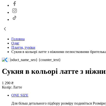
Головна
Одяг
Плаття, туніки
Сукня в кольорі латте з ніжними пелюстковими брительк
Сукня в кольорі латте з ніж
1 290 ₴
Колір:
Латте
ONE SIZE
Для більш детального підбору розміру подивіться Розмірн