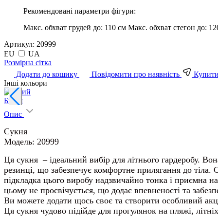
Рекомендовані параметри фігури:
Макс. обхват грудей до:
110 см
Макс. обхват стегон до:
12
Артикул:
20999
EU
UA
Pозмірна сітка
Додати до кошику
Повідомити про наявність
Купити 
Інші кольори
Білий
Опис
Сукня
Модель: 20999
Ця сукня – ідеальний вибір для літнього гардеробу. Во
резинці, що забезпечує комфортне прилягання до тіла. 
підкладка цього виробу надзвичайно тонка і приємна на
цьому не просвічується, що додає впевненості та забезп
Ви можете додати щось своє та створити особливий акце
Ця сукня чудово підійде для прогулянок на пляжі, літні