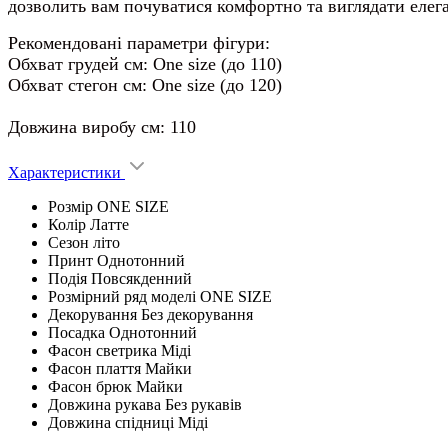
дозволить вам почуватися комфортно та виглядати елеган
Рекомендовані параметри фігури:
Обхват грудей см: One size (до 110)
Обхват стегон см: One size (до 120)
Довжина виробу см: 110
Характеристики
Розмір
ONE SIZE
Колір
Латте
Сезон
літо
Принт
Однотонний
Подія
Повсякденний
Розмірний ряд моделі
ONE SIZE
Декорування
Без декорування
Посадка
Однотонний
Фасон светрика
Міді
Фасон плаття
Майки
Фасон брюк
Майки
Довжина рукава
Без рукавів
Довжина спідниці
Міді