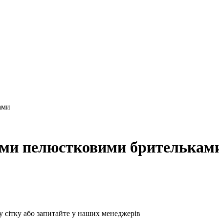
ами
ними пелюстковими брителькам
у сітку або запитайте у наших менеджерів