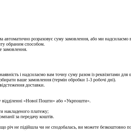
ема автоматично розраховує суму замовлення, або ми надсилаємо 
ату обраним способом.
е замовлення.
аявність і надсилаємо вам точну суму разом із реквізитами для
збирати ваше замовлення (термін обробки 1-3 робочі дні).
відстеження доставки.
у відділенні «Нової Пошти» або «Укрпошти».
ги накладеного платежу;
мпанії за передачу коштів.
що річ не підійшла чи не сподобалась, ви можете безкоштовно п