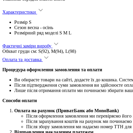
Характеристики
Розмір
S
Сезон
весна - ocінь
Розмірний ряд моделі
S M L
Фактичні заміри виробу
Обхват груди см: S(92), M(94), L(98)
Оплата та доставка
Процедура оформлення замовлення та оплати
Ви обираєте товари на сайті, додаєте їх до кошика. Сист
Після підтвердження суми замовлення ви здійснюєте опл
Лише після отримання оплати ми починаємо збирати ваш
Способи оплати
Оплата на рахунок (ПриватБанк або MonoBank)
Після оформлення замовлення ми перевіряємо його н
Після зарахування коштів на рахунок ми починаємо 
Після збору замовлення ми надаємо номер ТТН для 
Відправлення накладеним платежем