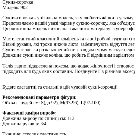
Сукня-сорочка
Модель: 902
Сукня-сорочка - унікальна модель, яку люблять жінки в усьому с
Представляємо вашій увазі чарівну сукню-сорочку, яка об'єднує
Ця однотонна модель виконана з якісного матеріалу "суперсофт
Має елегантний класичний комірець та гарні робочі гудзики спе
Вільні рукави, які трохи нижче ліктя, забезпечують відчуття лег
Сукня має злегка розкльошений низ, завдяки чому маскує недол
Довжина сукні нижче коліна, що робить її відмінним варіантом я
Талія гарно підкреслена поясом, що додає жіночності і створює 
підходить для будь-яких обставин. Поєднуйте її з різними аксес
Будьте елегантні та стильні в цій чудовій сукні-сорочці!
Рекомендовані параметри фігури:
Обхват грудей см: S(до 92), M(93-96), L(97-100)
Фактичні заміри виробу:
Довжина виробу по спинці см: 113
Довжина рукавів: 3/4
Тканина: середня еластичність