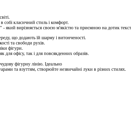
віті.
 в собі класичний стиль і комфорт.
" - який вирізняється своєю м'якістю та приємною на дотик текс
реду, що додають їй шарму і витонченості.
кості та свободи рухів.
іки фігури.
к для офісу, так і для повсякденних образів.
чудову фігурну лінію. Ідеально
уарами та взуттям, створюйте незвичайні луки в різних стилях.