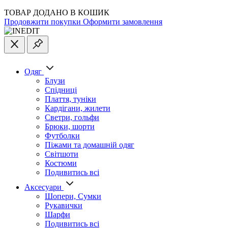
ТОВАР ДОДАНО В КОШИК
Продовжити покупки
Оформити замовлення
Одяг
Блузи
Спідниці
Плаття, туніки
Кардігани, жилети
Светри, гольфи
Брюки, шорти
Футболки
Піжами та домашній одяг
Світшоти
Костюми
Подивитись всі
Аксесуари
Шопери, Сумки
Рукавички
Шарфи
Подивитись всі