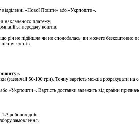
у відділенні «Нової Пошти» або «Укрпошти».
ги накладеного платежу;
мпанії за передачу коштів.
що річ не підійшла чи не сподобалась, ви можете безкоштовно п
рнення коштів.
рпошту»
.
лки (зазвичай 50-100 грн). Точну вартість можна розрахувати на 
або «Укрпошти». Вартість доставки залежить від країни признач
1-3 робочих днів.
збору замовлення.