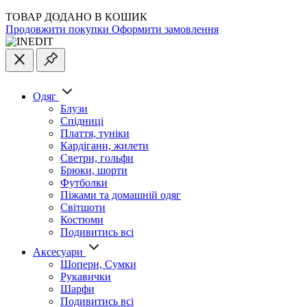
ТОВАР ДОДАНО В КОШИК
Продовжити покупки
Оформити замовлення
Одяг
Блузи
Спідниці
Плаття, туніки
Кардігани, жилети
Светри, гольфи
Брюки, шорти
Футболки
Піжами та домашній одяг
Світшоти
Костюми
Подивитись всі
Аксесуари
Шопери, Сумки
Рукавички
Шарфи
Подивитись всі