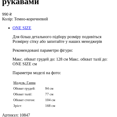
рукавами
990 ₴
Колір:
Темно-коричневий
ONE SIZE
Для більш детального підбору розміру подивіться
Розмірну сітку або запитайте у наших менеджерів
Рекомендовані параметри фігури:
Макс. обхват грудей до:
128 см
Макс. обхват талії до:
ONE SIZE см
Параметри моделі на фото:
Модель: Ганна
Обхват грудей:
94 см
Обхват талії:
77 см
Обхват стегон:
104 см
Зріст:
168 см
Артикул:
10847