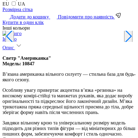
EU
UA
Pозмірна сітка
Додати до кошику
Повідомити про наявність
Купити в один клік
Інші кольори
Індиго
Опис
Светр "Американка"
Модель: 10847
В’язана американка вільного силуету — стильна база для будь-
якого сезону.
Особливу увагу привертає акцентна в’язка «резинка» на
високому комірі-стійці та манжетах рукавів, яка додає виробу
оригінальності та підкреслює його лаконічний дизайн. М’яка
трикотажна пряжа середньої щільності приємна до тіла, добре
зберігає форму навіть після численних прань.
Завдяки вільному крою та універсальному розміру модель
підходить для різних типів фігури — від мініатюрних до більш
пишних форм, забезпечуючи комфорт і стиль одночасно.