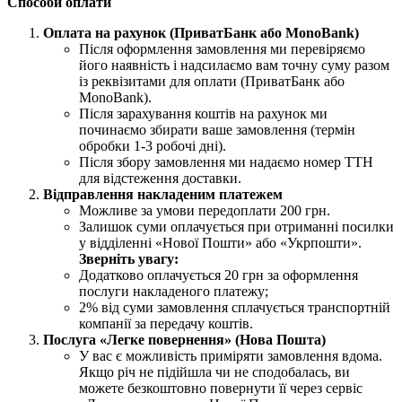
Способи оплати
Оплата на рахунок (ПриватБанк або MonoBank)
Після оформлення замовлення ми перевіряємо
його наявність і надсилаємо вам точну суму разом
із реквізитами для оплати (ПриватБанк або
MonoBank).
Після зарахування коштів на рахунок ми
починаємо збирати ваше замовлення (термін
обробки 1-3 робочі дні).
Після збору замовлення ми надаємо номер ТТН
для відстеження доставки.
Відправлення накладеним платежем
Можливе за умови передоплати 200 грн.
Залишок суми оплачується при отриманні посилки
у відділенні «Нової Пошти» або «Укрпошти».
Зверніть увагу:
Додатково оплачується 20 грн за оформлення
послуги накладеного платежу;
2% від суми замовлення сплачується транспортній
компанії за передачу коштів.
Послуга «Легке повернення» (Нова Пошта)
У вас є можливість приміряти замовлення вдома.
Якщо річ не підійшла чи не сподобалась, ви
можете безкоштовно повернути її через сервіс