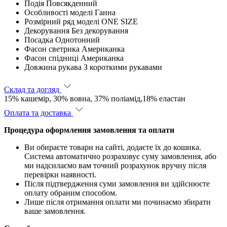
Подія
Повсякденний
Особливості моделі
Ганна
Розмірний ряд моделі
ONE SIZE
Декорування
Без декорування
Посадка
Однотонний
Фасон светрика
Американка
Фасон спідниці
Американка
Довжина рукава
З короткими рукавами
Склад та догляд
15% кашемір, 30% вовна, 37% поліамід,18% еластан
Оплата та доставка
Процедура оформлення замовлення та оплати
Ви обираєте товари на сайті, додаєте їх до кошика.
Система автоматично розраховує суму замовлення, або
ми надсилаємо вам точний розрахунок вручну після
перевірки наявності.
Після підтвердження суми замовлення ви здійснюєте
оплату обраним способом.
Лише після отримання оплати ми починаємо збирати
ваше замовлення.