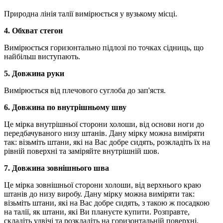
Природна лінія талії вимірюється у вузькому місці.
4. Обхват стегон
Вимірюється горизонтально підлозі по точках сідниць, що
найбільш виступають.
5. Довжина руки
Вимірюється від плечового суглоба до зап'ястя.
6. Довжина по внутрішньому шву
Це мірка внутрішньої сторони холоши, від основи ноги до
передбачуваного низу штанів. Дану мірку можна виміряти
так: візьміть штани, які на Вас добре сидять, розкладіть їх на
рівній поверхні та заміряйте внутрішній шов.
7. Довжина зовнішнього шва
Це мірка зовнішньої сторони холоши, від верхнього краю
штанів до низу виробу. Дану мірку можна виміряти так:
візьміть штани, які на Вас добре сидять, з такою ж посадкою
на талії, як штани, які Ви плануєте купити. Розправте,
складіть удвічі та розкладіть на горизонтальній поверхні.