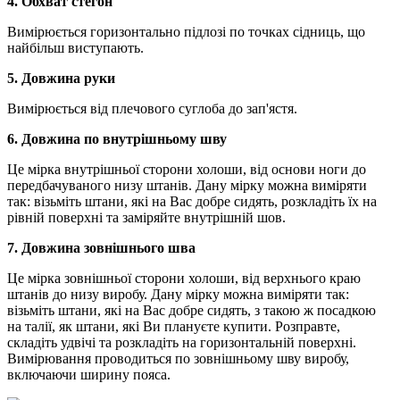
4. Обхват стегон
Вимірюється горизонтально підлозі по точках сідниць, що
найбільш виступають.
5. Довжина руки
Вимірюється від плечового суглоба до зап'ястя.
6. Довжина по внутрішньому шву
Це мірка внутрішньої сторони холоши, від основи ноги до
передбачуваного низу штанів. Дану мірку можна виміряти
так: візьміть штани, які на Вас добре сидять, розкладіть їх на
рівній поверхні та заміряйте внутрішній шов.
7. Довжина зовнішнього шва
Це мірка зовнішньої сторони холоши, від верхнього краю
штанів до низу виробу. Дану мірку можна виміряти так:
візьміть штани, які на Вас добре сидять, з такою ж посадкою
на талії, як штани, які Ви плануєте купити. Розправте,
складіть удвічі та розкладіть на горизонтальній поверхні.
Вимірювання проводиться по зовнішньому шву виробу,
включаючи ширину пояса.