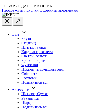
ТОВАР ДОДАНО В КОШИК
Продовжити покупки
Оформити замовлення
Одяг
Блузи
Спідниці
Плаття, туніки
Кардігани, жилети
Светри, гольфи
Брюки, шорти
Футболки
Піжами та домашній одяг
Світшоти
Костюми
Подивитись всі
Аксесуари
Шопери, Сумки
Рукавички
Шарфи
Подивитись всі