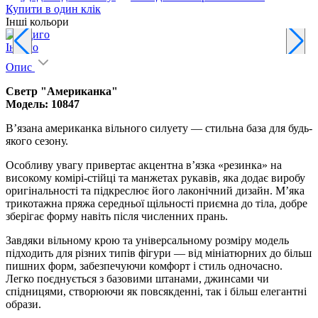
Купити в один клік
Інші кольори
Індиго
Опис
Светр "Американка"
Модель: 10847
В’язана американка вільного силуету — стильна база для будь-
якого сезону.
Особливу увагу привертає акцентна в’язка «резинка» на
високому комірі-стійці та манжетах рукавів, яка додає виробу
оригінальності та підкреслює його лаконічний дизайн. М’яка
трикотажна пряжа середньої щільності приємна до тіла, добре
зберігає форму навіть після численних прань.
Завдяки вільному крою та універсальному розміру модель
підходить для різних типів фігури — від мініатюрних до більш
пишних форм, забезпечуючи комфорт і стиль одночасно.
Легко поєднується з базовими штанами, джинсами чи
спідницями, створюючи як повсякденні, так і більш елегантні
образи.