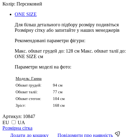
Колір:
Персиковий
ONE SIZE
Для більш детального підбору розміру подивіться
Розмірну сітку або запитайте у наших менеджерів
Рекомендовані параметри фігури:
Макс. обхват грудей до:
128 см
Макс. обхват талії до:
ONE SIZE см
Параметри моделі на фото:
Модель: Ганна
Обхват грудей:
94 см
Обхват талії:
77 см
Обхват стегон:
104 см
Зріст:
168 см
Артикул:
10847
EU
UA
Pозмірна сітка
Додати до кошику
Повідомити про наявність