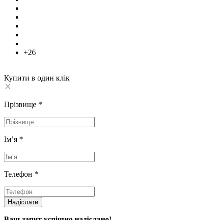
+26
Купити в один клік
Прізвище
*
Імʼя
*
Телефон
*
Надіслати
Ваш запит успішно надіслано!