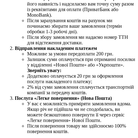
його наявність і надсилаємо вам точну суму разом
із реквізитами для оплати (ПриватБанк або
MonoBank).
Після зарахування коштів на рахунок ми
починаємо збирати ваше замовлення (термін
обробки 1-3 робочі дні).
Після збору замовлення ми надаємо номер ТТН
для відстеження доставки.
Відправлення накладеним платежем
Можливе за умови передоплати 200 грн.
Залишок суми оплачується при отриманні посилки
у відділенні «Нової Пошти» або «Укрпошти».
Зверніть увагу:
Додатково оплачується 20 грн за оформлення
послуги накладеного платежу;
2% від суми замовлення сплачується транспортній
компанії за передачу коштів.
Послуга «Легке повернення» (Нова Пошта)
У вас є можливість приміряти замовлення вдома.
Якщо річ не підійшла чи не сподобалась, ви
можете безкоштовно повернути її через сервіс
«Легке повернення» Нової Пошти.
Після повернення товару ми здійснюємо 100%
повернення коштів.