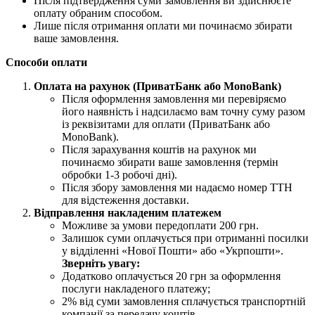
Після підтвердження суми замовлення ви здійснюєте
оплату обраним способом.
Лише після отримання оплати ми починаємо збирати
ваше замовлення.
Способи оплати
Оплата на рахунок (ПриватБанк або MonoBank)
Після оформлення замовлення ми перевіряємо
його наявність і надсилаємо вам точну суму разом
із реквізитами для оплати (ПриватБанк або
MonoBank).
Після зарахування коштів на рахунок ми
починаємо збирати ваше замовлення (термін
обробки 1-3 робочі дні).
Після збору замовлення ми надаємо номер ТТН
для відстеження доставки.
Відправлення накладеним платежем
Можливе за умови передоплати 200 грн.
Залишок суми оплачується при отриманні посилки
у відділенні «Нової Пошти» або «Укрпошти».
Зверніть увагу:
Додатково оплачується 20 грн за оформлення
послуги накладеного платежу;
2% від суми замовлення сплачується транспортній
компанії за передачу коштів.