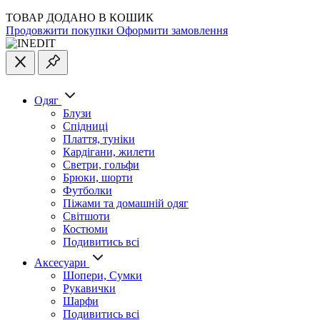
ТОВАР ДОДАНО В КОШИК
Продовжити покупки
Оформити замовлення
Одяг
Блузи
Спідниці
Плаття, туніки
Кардігани, жилети
Светри, гольфи
Брюки, шорти
Футболки
Піжами та домашній одяг
Світшоти
Костюми
Подивитись всі
Аксесуари
Шопери, Сумки
Рукавички
Шарфи
Подивитись всі