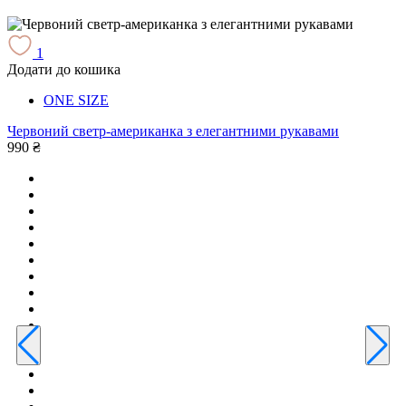
1
Додати до кошика
Д
ONE SIZE
Червоний светр-американка з елегантними рукавами
990 ₴
Т
е
9