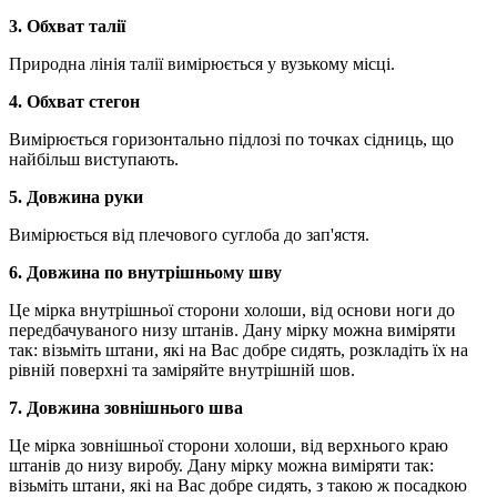
3. Обхват талії
Природна лінія талії вимірюється у вузькому місці.
4. Обхват стегон
Вимірюється горизонтально підлозі по точках сідниць, що
найбільш виступають.
5. Довжина руки
Вимірюється від плечового суглоба до зап'ястя.
6. Довжина по внутрішньому шву
Це мірка внутрішньої сторони холоши, від основи ноги до
передбачуваного низу штанів. Дану мірку можна виміряти
так: візьміть штани, які на Вас добре сидять, розкладіть їх на
рівній поверхні та заміряйте внутрішній шов.
7. Довжина зовнішнього шва
Це мірка зовнішньої сторони холоши, від верхнього краю
штанів до низу виробу. Дану мірку можна виміряти так:
візьміть штани, які на Вас добре сидять, з такою ж посадкою