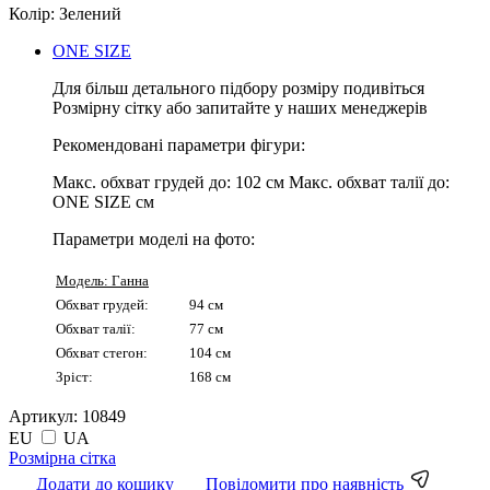
Колір:
Зелений
ONE SIZE
Для більш детального підбору розміру подивіться
Розмірну сітку або запитайте у наших менеджерів
Рекомендовані параметри фігури:
Макс. обхват грудей до:
102 см
Макс. обхват талії до:
ONE SIZE см
Параметри моделі на фото:
Модель: Ганна
Обхват грудей:
94 см
Обхват талії:
77 см
Обхват стегон:
104 см
Зріст:
168 см
Артикул:
10849
EU
UA
Pозмірна сітка
Додати до кошику
Повідомити про наявність