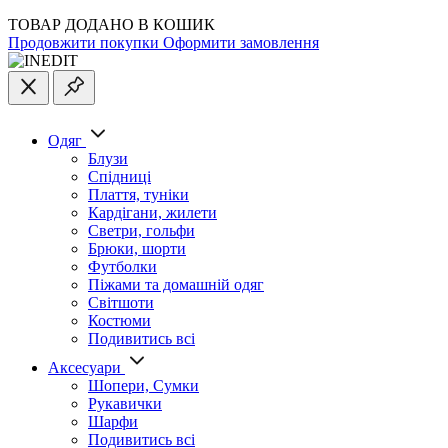
ТОВАР ДОДАНО В КОШИК
Продовжити покупки
Оформити замовлення
Одяг
Блузи
Спідниці
Плаття, туніки
Кардігани, жилети
Светри, гольфи
Брюки, шорти
Футболки
Піжами та домашній одяг
Світшоти
Костюми
Подивитись всі
Аксесуари
Шопери, Сумки
Рукавички
Шарфи
Подивитись всі