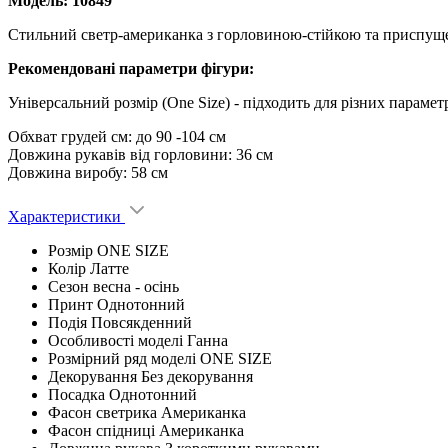
Модель: 10849
Стильний светр-американка з горловиною-стійкою та приспущени
Рекомендовані параметри фігури:
Універсальний розмір (One Size) - підходить для різних парамет
Обхват грудей см: до 90 -104 см
Довжина рукавів від горловини: 36 см
Довжина виробу: 58 см
Характеристики
Розмір
ONE SIZE
Колір
Латте
Сезон
весна - ocінь
Принт
Однотонний
Подія
Повсякденний
Особливості моделі
Ганна
Розмірний ряд моделі
ONE SIZE
Декорування
Без декорування
Посадка
Однотонний
Фасон светрика
Американка
Фасон спідниці
Американка