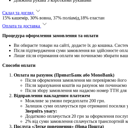
Довжина рукава
З короткими рукавами
Склад та догляд
15% кашемір, 30% вовна, 37% поліамід,18% еластан
Оплата та доставка
Процедура оформлення замовлення та оплати
Ви обираєте товари на сайті, додаєте їх до кошика. Сист
Після підтвердження суми замовлення ви здійснюєте опл
Лише після отримання оплати ми починаємо збирати ваш
Способи оплати
Оплата на рахунок (ПриватБанк або MonoBank)
Після оформлення замовлення ми перевіряємо його н
Після зарахування коштів на рахунок ми починаємо 
Після збору замовлення ми надаємо номер ТТН для 
Відправлення накладеним платежем
Можливе за умови передоплати 200 грн.
Залишок суми оплачується при отриманні посилки 
Зверніть увагу:
Додатково оплачується 20 грн за оформлення послу
2% від суми замовлення сплачується транспортній ко
Послуга «Легке повернення» (Нова Пошта)