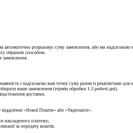
ема автоматично розраховує суму замовлення, або ми надсилаємо 
ату обраним способом.
е замовлення.
аявність і надсилаємо вам точну суму разом із реквізитами для
збирати ваше замовлення (термін обробки 1-3 робочі дні).
відстеження доставки.
у відділенні «Нової Пошти» або «Укрпошти».
ги накладеного платежу;
мпанії за передачу коштів.