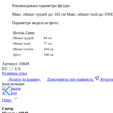
Рекомендовані параметри фігури:
Макс. обхват грудей до:
102 см
Макс. обхват талії до:
ONE
Параметри моделі на фото:
Модель: Ганна
Обхват грудей:
94 см
Обхват талії:
77 см
Обхват стегон:
104 см
Зріст:
168 см
Артикул:
10849
EU
UA
Pозмірна сітка
Додати до кошику
Повідомити про наявність
Купити 
Інші кольори
Авокадо
Опис
Светр