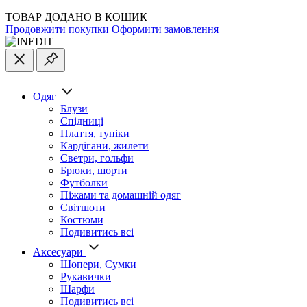
ТОВАР ДОДАНО В КОШИК
Продовжити покупки
Оформити замовлення
Одяг
Блузи
Спідниці
Плаття, туніки
Кардігани, жилети
Светри, гольфи
Брюки, шорти
Футболки
Піжами та домашній одяг
Світшоти
Костюми
Подивитись всі
Аксесуари
Шопери, Сумки
Рукавички
Шарфи
Подивитись всі