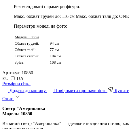
Рекомендовані параметри фігури:
Макс. обхват грудей до:
116 см
Макс. обхват талії до:
ONE 
Параметри моделі на фото:
Модель: Ганна
Обхват грудей:
94 см
Обхват талії:
77 см
Обхват стегон:
104 см
Зріст:
168 см
Артикул:
10850
EU
UA
Pозмірна сітка
Додати до кошику
Повідомити про наявність
Купити 
Опис
Светр "Американка"
Модель: 10850
В'язаний светр "Американка" — ідеальне поєднання стилю, комф
протягом усього дня.