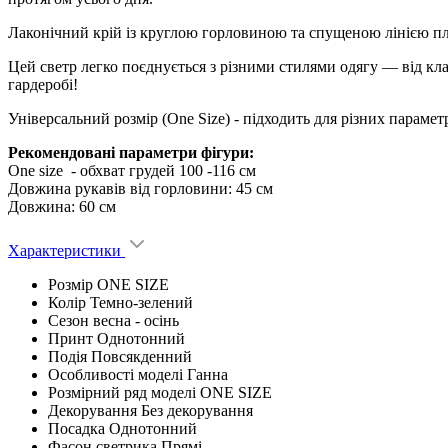
Лаконічний крій із круглою горловиною та спущеною лінією плеч
Цей светр легко поєднується з різними стилями одягу — від 
гардеробі!
Універсальний розмір (One Size) - підходить для різних парамет
Рекомендовані параметри фігури:
One size - обхват грудей 100 -116 см
Довжина рукавів від горловини: 45 см
Довжина: 60 см
Характеристики
Розмір
ONE SIZE
Колір
Темно-зелений
Сезон
весна - ocінь
Принт
Однотонний
Подія
Повсякденний
Особливості моделі
Ганна
Розмірний ряд моделі
ONE SIZE
Декорування
Без декорування
Посадка
Однотонний
Фасон светрика
Прямі