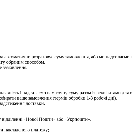
ема автоматично розраховує суму замовлення, або ми надсилаємо 
ату обраним способом.
е замовлення.
аявність і надсилаємо вам точну суму разом із реквізитами для
збирати ваше замовлення (термін обробки 1-3 робочі дні).
відстеження доставки.
у відділенні «Нової Пошти» або «Укрпошти».
ги накладеного платежу;