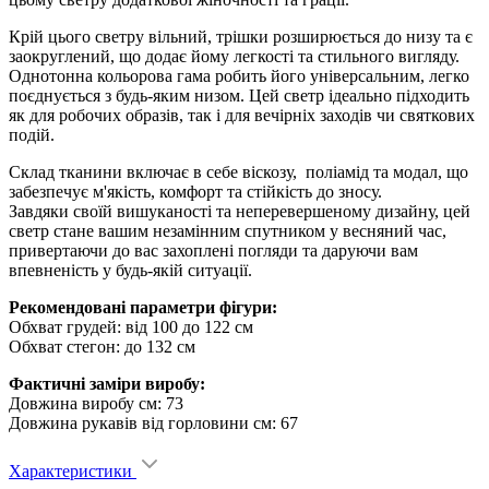
Крій цього светру вільний, трішки розширюється до низу та є
заокруглений, що додає йому легкості та стильного вигляду.
Однотонна кольорова гама робить його універсальним, легко
поєднується з будь-яким низом. Цей светр ідеально підходить
як для робочих образів, так і для вечірніх заходів чи святкових
подій.
Склад тканини включає в себе віскозу, поліамід та модал, що
забезпечує м'якість, комфорт та стійкість до зносу.
Завдяки своїй вишуканості та неперевершеному дизайну, цей
светр стане вашим незамінним спутником у весняний час,
привертаючи до вас захоплені погляди та даруючи вам
впевненість у будь-якій ситуації.
Рекомендовані параметри фігури:
Обхват грудей: від 100 до 122 см
Обхват стегон: до 132 см
Фактичні заміри виробу:
Довжина виробу см: 73
Довжина рукавів від горловини см: 67
Характеристики