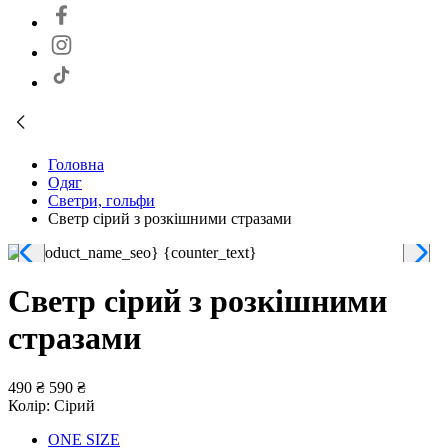
Головна
Одяг
Светри, гольфи
Светр сірий з розкішними стразами
Светр сірий з розкішними
стразами
490 ₴
590 ₴
Колір:
Сірий
ONE SIZE