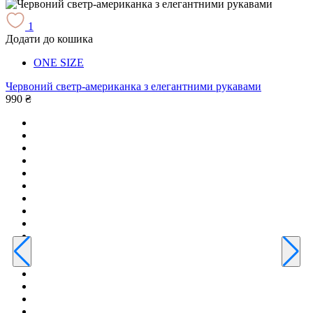
1
Додати до кошика
Д
ONE SIZE
Червоний светр-американка з елегантними рукавами
990 ₴
Т
е
9