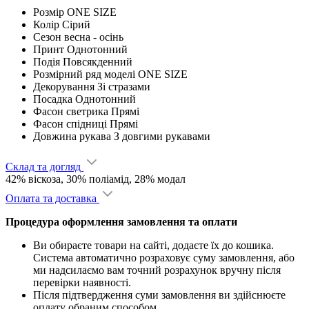
Розмір
ONE SIZE
Колір
Сірий
Сезон
весна - ocінь
Принт
Однотонний
Подія
Повсякденний
Розмірний ряд моделі
ONE SIZE
Декорування
Зі стразами
Посадка
Однотонний
Фасон светрика
Прямі
Фасон спідниці
Прямі
Довжина рукава
З довгими рукавами
Склад та догляд
42% віскоза, 30% поліамід, 28% модал
Оплата та доставка
Процедура оформлення замовлення та оплати
Ви обираєте товари на сайті, додаєте їх до кошика.
Система автоматично розраховує суму замовлення, або
ми надсилаємо вам точний розрахунок вручну після
перевірки наявності.
Після підтвердження суми замовлення ви здійснюєте
оплату обраним способом.