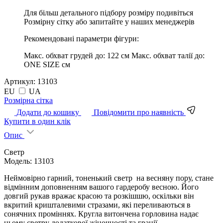
Для більш детального підбору розміру подивіться
Розмірну сітку або запитайте у наших менеджерів
Рекомендовані параметри фігури:
Макс. обхват грудей до:
122 см
Макс. обхват талії до:
ONE SIZE см
Артикул:
13103
EU
UA
Pозмірна сітка
Додати до кошику
Повідомити про наявність
Купити в один клік
Опис
Светр
Модель: 13103
Неймовірно гарний, тоненький светр на весняну пору, стане
відмінним доповненням вашого гардеробу весною. Його
довгий рукав вражає красою та розкішшю, оскільки він
вкритий кришталевими стразами, які переливаються в
сонячних проміннях. Кругла витончена горловина надає
цьому светру додаткової жіночності та грації.