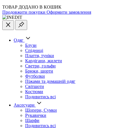
ТОВАР ДОДАНО В КОШИК
Продовжити покупки
Оформити замовлення
Одяг
Блузи
Спідниці
Плаття, туніки
Кардігани, жилети
Светри, гольфи
Брюки, шорти
Футболки
Піжами та домашній одяг
Світшоти
Костюми
Подивитись всі
Аксесуари
Шопери, Сумки
Рукавички
Шарфи
Подивитись всі