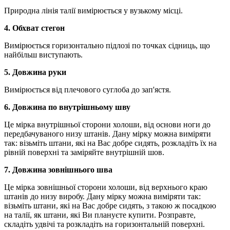
Природна лінія талії вимірюється у вузькому місці.
4. Обхват стегон
Вимірюється горизонтально підлозі по точках сідниць, що
найбільш виступають.
5. Довжина руки
Вимірюється від плечового суглоба до зап'ястя.
6. Довжина по внутрішньому шву
Це мірка внутрішньої сторони холоши, від основи ноги до
передбачуваного низу штанів. Дану мірку можна виміряти
так: візьміть штани, які на Вас добре сидять, розкладіть їх на
рівній поверхні та заміряйте внутрішній шов.
7. Довжина зовнішнього шва
Це мірка зовнішньої сторони холоши, від верхнього краю
штанів до низу виробу. Дану мірку можна виміряти так:
візьміть штани, які на Вас добре сидять, з такою ж посадкою
на талії, як штани, які Ви плануєте купити. Розправте,
складіть удвічі та розкладіть на горизонтальній поверхні.