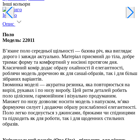
Інші кольори
Індиго
Опис
Поло
Модель: 22011
В’язане поло середньої щільності — базова річ, яка виглядає
дорого і завжди актуально. Матеріал приємний до тіла, добре
тримає форму та комфортний у носінні протягом дня.
Класичний комір додає образу охайності й елегантності,
роблячи модель доречною як для casual-образів, так і для більш
зібраних варіантів.
Ізюминка моделі — акуратна резинка, яка повторюється на
вирізі, рукавах і по низу виробу. Цей ритм деталей робить
поло цілісним, гармонійним і візуально продуманим.
Манжет по низу дозволяє носити модель з напуском, м’яко
формуючи силует і додаючи образу розслабленої елегантності.
Поло легко поєднується з джинсами, брюками чи спідницями
та підходить як для роботи, так і для щоденних стильних
образів.