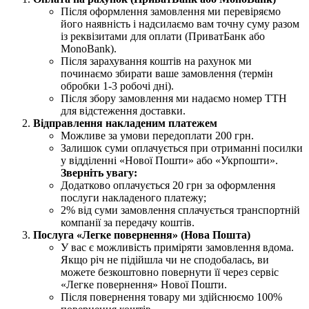
Після оформлення замовлення ми перевіряємо
його наявність і надсилаємо вам точну суму разом
із реквізитами для оплати (ПриватБанк або
MonoBank).
Після зарахування коштів на рахунок ми
починаємо збирати ваше замовлення (термін
обробки 1-3 робочі дні).
Після збору замовлення ми надаємо номер ТТН
для відстеження доставки.
Відправлення накладеним платежем
Можливе за умови передоплати 200 грн.
Залишок суми оплачується при отриманні посилки
у відділенні «Нової Пошти» або «Укрпошти».
Зверніть увагу:
Додатково оплачується 20 грн за оформлення
послуги накладеного платежу;
2% від суми замовлення сплачується транспортній
компанії за передачу коштів.
Послуга «Легке повернення» (Нова Пошта)
У вас є можливість приміряти замовлення вдома.
Якщо річ не підійшла чи не сподобалась, ви
можете безкоштовно повернути її через сервіс
«Легке повернення» Нової Пошти.
Після повернення товару ми здійснюємо 100%