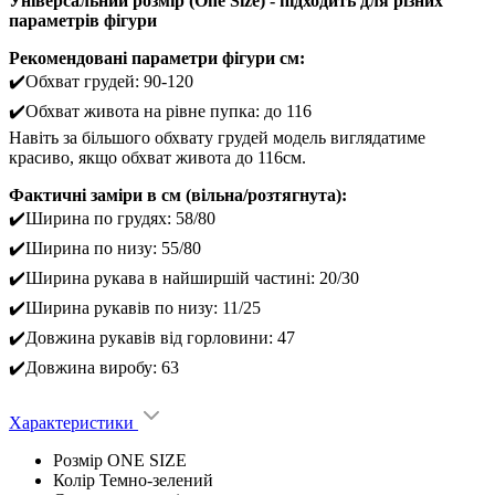
Універсальний розмір (One Size) - підходить для різних
параметрів фігури
Рекомендовані параметри фігури см:
✔️Обхват грудей: 90-120
✔️Обхват живота на рівне пупка: до 116
Навіть за більшого обхвату грудей модель виглядатиме
красиво, якщо обхват живота до 116см.
Фактичні заміри в см (вільна/розтягнута):
✔️Ширина по грудях: 58/80
✔️Ширина по низу: 55/80
✔️Ширина рукава в найширшій частині: 20/30
✔️Ширина рукавів по низу: 11/25
✔️Довжина рукавів від горловини: 47
✔️Довжина виробу: 63
Характеристики
Розмір
ONE SIZE
Колір
Темно-зелений