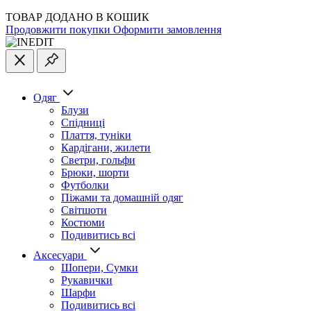
ТОВАР ДОДАНО В КОШИК
Продовжити покупки
Оформити замовлення
Одяг
Блузи
Спідниці
Плаття, туніки
Кардігани, жилети
Светри, гольфи
Брюки, шорти
Футболки
Піжами та домашній одяг
Світшоти
Костюми
Подивитись всі
Аксесуари
Шопери, Сумки
Рукавички
Шарфи
Подивитись всі