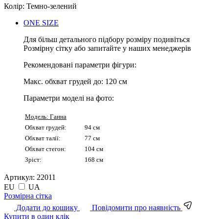
Колір:
Темно-зелений
ONE SIZE
Для більш детального підбору розміру подивіться
Розмірну сітку або запитайте у наших менеджерів
Рекомендовані параметри фігури:
Макс. обхват грудей до:
120 см
Параметри моделі на фото:
Модель: Ганна
Обхват грудей:
94 см
Обхват талії:
77 см
Обхват стегон:
104 см
Зріст:
168 см
Артикул:
22011
EU
UA
Pозмірна сітка
Додати до кошику
Повідомити про наявність
Купити в один клік