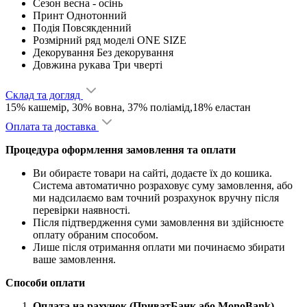
Сезон
весна - ocінь
Принт
Однотонний
Подія
Повсякденний
Розмірний ряд моделі
ONE SIZE
Декорування
Без декорування
Довжина рукава
Три чверті
Склад та догляд
15% кашемір, 30% вовна, 37% поліамід,18% еластан
Оплата та доставка
Процедура оформлення замовлення та оплати
Ви обираєте товари на сайті, додаєте їх до кошика.
Система автоматично розраховує суму замовлення, або
ми надсилаємо вам точний розрахунок вручну після
перевірки наявності.
Після підтвердження суми замовлення ви здійснюєте
оплату обраним способом.
Лише після отримання оплати ми починаємо збирати
ваше замовлення.
Способи оплати
Оплата на рахунок (ПриватБанк або MonoBank)